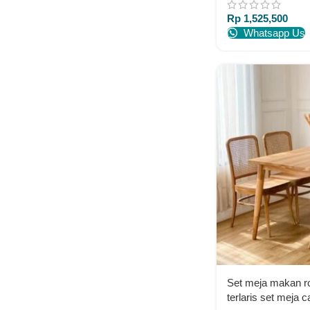
Rp
1,525,500
Whatsapp Us
Set meja makan rot
terlaris set meja c