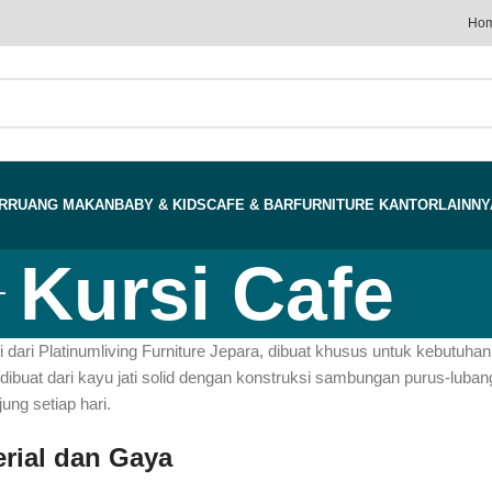
Ho
R
RUANG MAKAN
BABY & KIDS
CAFE & BAR
FURNITURE KANTOR
LAINNY
Kursi Cafe
ati dari Platinumliving Furniture Jepara, dibuat khusus untuk kebut
si dibuat dari kayu jati solid dengan konstruksi sambungan purus-luba
ung setiap hari.
erial dan Gaya