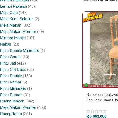
Lemari Pakaian
45
Meja Cafe
147
Meja Kursi Sekolah
2
Meja Makan
392
Meja Makan Marmer
49
Mimbar Masjid
104
Nakas
20
Pintu Double Minimalis
1
Pintu Garasi
10
Pintu Jati
412
Pintu Cat Duco
61
Pintu Double
168
Pintu Kamar
5
Pintu Minimalis
1
Napoloen Teakwoo
Pintu Rumah
31
Jati Teak Java Ch
Ruang Makan
842
Furniture Jepara
Meja Makan Marmer
456
Ruang Tamu
301
Rp
963,000