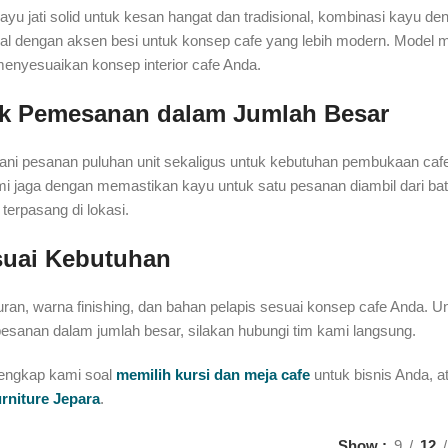
kayu jati solid untuk kesan hangat dan tradisional, kombinasi kayu d
al dengan aksen besi untuk konsep cafe yang lebih modern. Model min
menyesuaikan konsep interior cafe Anda.
k Pemesanan dalam Jumlah Besar
ani pesanan puluhan unit sekaligus untuk kebutuhan pembukaan caf
mi jaga dengan memastikan kayu untuk satu pesanan diambil dari batc
terpasang di lokasi.
uai Kebutuhan
ran, warna finishing, dan bahan pelapis sesuai konsep cafe Anda. Unt
pesanan dalam jumlah besar, silakan hubungi tim kami langsung.
lengkap kami soal
memilih kursi dan meja cafe
untuk bisnis Anda, at
urniture Jepara
.
Show
9
12