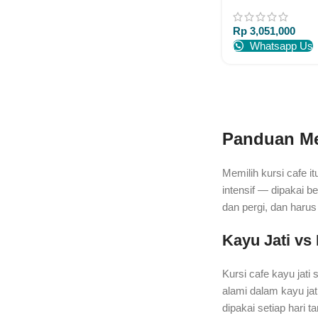
Warna Cat Furnitu
Rp
3,051,000
Whatsapp Us
Panduan Mem
Memilih kursi cafe i
intensif — dipakai b
dan pergi, dan harus
Kayu Jati vs
Kursi cafe kayu jati
alami dalam kayu jat
dipakai setiap hari 