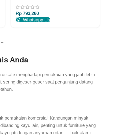
Jepara Indonesia
Rp
793,260
Whatsapp Us
→
nis Anda
si di cafe menghadapi pemakaian yang jauh lebih
i, sering digeser-geser saat pengunjung datang
-tahun.
 untuk pemakaian komersial. Kandungan minyak
banding kayu lain, penting untuk furniture yang
si kayu jati dengan anyaman rotan — baik alami