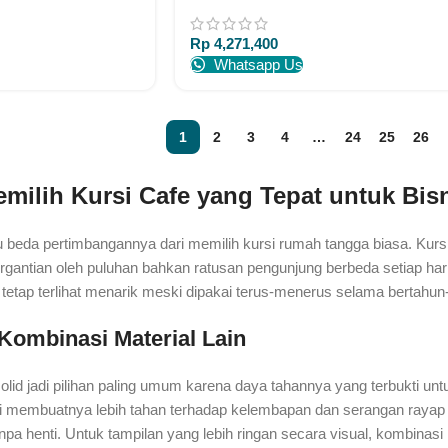
re Jepara Indonesia
Warna Cat Furniture Jepara Indonesia
Rp
4,271,400
Whatsapp Us
1
2
3
4
…
24
25
26
ilih Kursi Cafe yang Tepat untuk Bis
tu beda pertimbangannya dari memilih kursi rumah tangga biasa. Kur
ergantian oleh puluhan bahkan ratusan pengunjung berbeda setiap har
 tetap terlihat menarik meski dipakai terus-menerus selama bertahun
 Kombinasi Material Lain
 solid jadi pilihan paling umum karena daya tahannya yang terbukti
i membuatnya lebih tahan terhadap kelembapan dan serangan rayap di
tanpa henti. Untuk tampilan yang lebih ringan secara visual, kombina