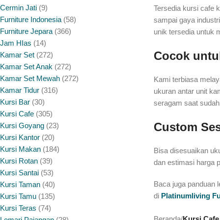
Cermin Jati
9
Tersedia kursi cafe 
Furniture Indonesia
58
sampai gaya industri
Furniture Jepara
366
unik tersedia untuk 
Jam HIas
14
Cocok untu
Kamar Set
272
Kamar Set Anak
272
Kamar Set Mewah
272
Kami terbiasa melay
Kamar Tidur
316
ukuran antar unit ka
Kursi Bar
30
seragam saat sudah 
Kursi Cafe
305
Custom Ses
Kursi Goyang
23
Kursi Kantor
20
Kursi Makan
184
Bisa disesuaikan uku
Kursi Rotan
39
dan estimasi harga 
Kursi Santai
53
Baca juga panduan 
Kursi Taman
40
di
Platinumliving F
Kursi Tamu
135
Kursi Teras
74
Beranda
/
Kursi Cafe
Lemari Pajangan
28