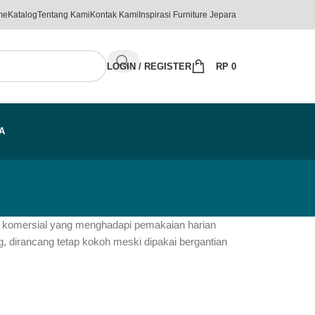
me
Katalog
Tentang Kami
Kontak Kami
Inspirasi Furniture Jepara
LOGIN / REGISTER
RP
0
A
uhan komersial yang menghadapi pemakaian harian
ng, dirancang tetap kokoh meski dipakai bergantian