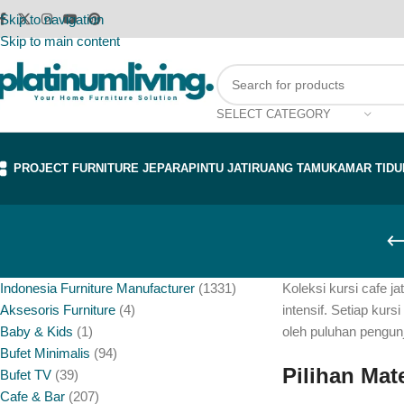
Skip to navigation
Skip to main content
SELECT CATEGORY
PROJECT FURNITURE JEPARA
PINTU JATI
RUANG TAMU
KAMAR TIDU
Indonesia Furniture Manufacturer
1331
Koleksi kursi cafe j
Aksesoris Furniture
4
intensif. Setiap kur
Baby & Kids
1
oleh puluhan pengunj
Bufet Minimalis
94
Pilihan Mat
Bufet TV
39
Cafe & Bar
207