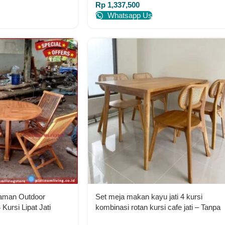
Rp
1,337,500
Whatsapp Us
Taman Outdoor
Set meja makan kayu jati 4 kursi
Kursi Lipat Jati
kombinasi rotan kursi cafe jati – Tanpa
Indonesia
Warna Furniture Jepara Indonesia