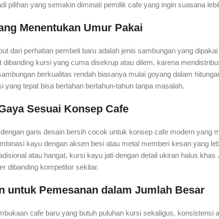
di pilihan yang semakin diminati pemilik cafe yang ingin suasana lebih
yang Menentukan Umur Pakai
uput dari perhatian pembeli baru adalah jenis sambungan yang dipaka
at dibanding kursi yang cuma disekrup atau dilem, karena mendistrib
sambungan berkualitas rendah biasanya mulai goyang dalam hitungan bu
i yang tepat bisa bertahan bertahun-tahun tanpa masalah.
Gaya Sesuai Konsep Cafe
s dengan garis desain bersih cocok untuk konsep cafe modern yang
kombinasi kayu dengan aksen besi atau metal memberi kesan yang le
adisional atau hangat, kursi kayu jati dengan detail ukiran halus kh
er dibanding kompetitor sekitar.
n untuk Pemesanan dalam Jumlah Besar
ukaan cafe baru yang butuh puluhan kursi sekaligus, konsistensi ant