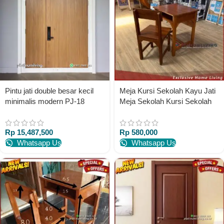
Pintu jati double besar kecil
Meja Kursi Sekolah Kayu Jati
minimalis modern PJ-18
Meja Sekolah Kursi Sekolah
platinumliving furniture jepara
SMP SD SMA Furniture
Jepara Indonesia
Rp
15,487,500
Rp
580,000
Whatsapp Us
Whatsapp Us