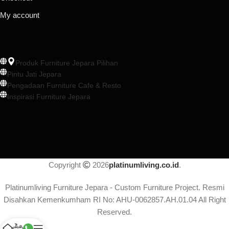
My account
Produk Furniture Jepara Pilihan
Pintu Jati Jepara
Pengadaan Furniture Cafe & Resto
Inspirasi Furniture Jepara
Copyright
2026
platinumliving.co.id
.
Platinumliving Furniture Jepara - Custom Furniture Project. Resmi
Disahkan Kemenkumham RI No: AHU-0062857.AH.01.04 All Right
Reserved.