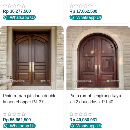
Rp
36,277,500
Rp
17,062,500
Whatsapp Us
Whatsapp Us
Pintu rumah jati daun double
Pintu rumah lengkung kayu
kusen chopper PJ-37
jati 2 daun klasik PJ-40
platinumliving furniture jepara
platinumliving furniture jepara
Rp
56,962,500
Rp
40,050,931
Whatsapp Us
Whatsapp Us