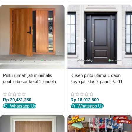
Pintu rumah jati minimalis
Kusen pintu utama 1 daun
double besar kecil 1 jendela
kayu jati klasik panel PJ-11
PJ-52 platinumliving furniture
platinumliving furniture jepara
jepara
Rp
20,481,280
Rp
16,012,500
Whatsapp Us
Whatsapp Us