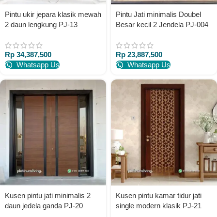
Pintu ukir jepara klasik mewah
Pintu Jati minimalis Doubel
2 daun lengkung PJ-13
Besar kecil 2 Jendela PJ-004
platinumliving furniture jepara
platinumliving furniture jepara
Rp
34,387,500
Rp
23,887,500
Whatsapp Us
Whatsapp Us
Kusen pintu jati minimalis 2
Kusen pintu kamar tidur jati
daun jedela ganda PJ-20
single modern klasik PJ-21
platinumliving furniture jepara
platinumliving furniture jepara