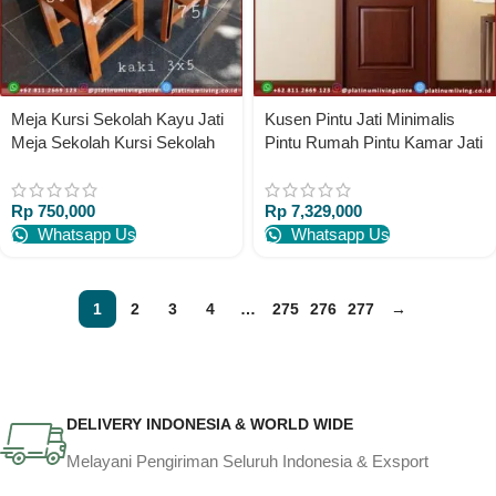
Meja Kursi Sekolah Kayu Jati
Kusen Pintu Jati Minimalis
Meja Sekolah Kursi Sekolah
Pintu Rumah Pintu Kamar Jati
SMP SD SMA
Terbaru
Rp
750,000
Rp
7,329,000
Whatsapp Us
Whatsapp Us
1
2
3
4
…
275
276
277
→
DELIVERY INDONESIA & WORLD WIDE
Melayani Pengiriman Seluruh Indonesia & Exsport