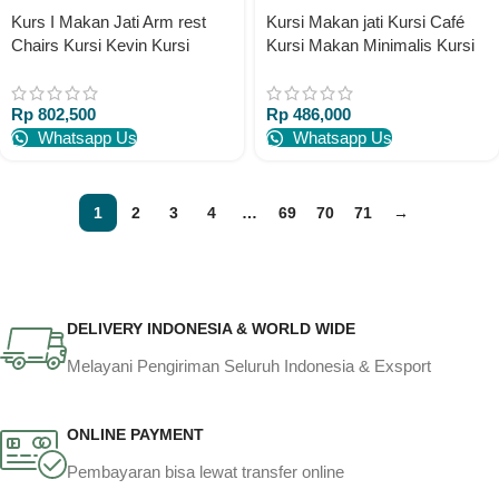
Kurs I Makan Jati Arm rest
Kursi Makan jati Kursi Café
Chairs Kursi Kevin Kursi
Kursi Makan Minimalis Kursi
Makan Café Resto Kayu jati
Jati Murah Kursi Café Resto
Hotel Teak wood chairs
Rp
802,500
Rp
486,000
Whatsapp Us
Whatsapp Us
1
2
3
4
…
69
70
71
→
DELIVERY INDONESIA & WORLD WIDE
Melayani Pengiriman Seluruh Indonesia & Exsport
ONLINE PAYMENT
Pembayaran bisa lewat transfer online