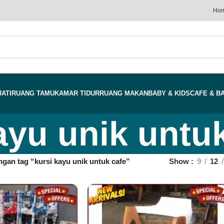
Ho
JATI
RUANG TAMU
KAMAR TIDUR
RUANG MAKAN
BABY & KIDS
CAFE & B
ayu unik untu
gan tag “kursi kayu unik untuk cafe”
Show
9
12