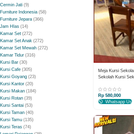
Cermin Jati
9
Furniture Indonesia
58
Furniture Jepara
366
Jam HIas
14
Kamar Set
272
Kamar Set Anak
272
Kamar Set Mewah
272
Kamar Tidur
316
Kursi Bar
30
Kursi Cafe
305
Meja Kursi Sekola
Kursi Goyang
23
Sekolah Kursi S
Furniture Jepara 
Kursi Kantor
20
Kursi Makan
184
Rp
580,000
Kursi Rotan
39
Whatsapp Us
Kursi Santai
53
Kursi Taman
40
Kursi Tamu
135
Kursi Teras
74
Lemari Pajangan
28