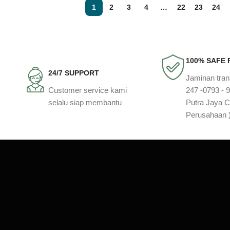
1
2
3
4
…
22
23
24
100% SAFE
24/7 SUPPORT
Jaminan tra
Customer service kami
247 -0793 - 
selalu siap membantu
Putra Jaya C
Perusahaan 