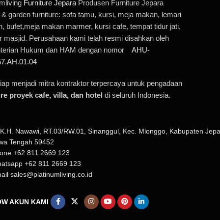
umliving
Furniture Jepara
Produsen Furniture Jepara
r & garden furniture: sofa tamu, kursi, meja makan, lemari
, bufet,meja makan marmer, kursi cafe, tempat tidur jati,
 masjid. Perusahaan kami telah resmi disahkan oleh
terian Hukum dan HAM dengan nomor
AHU-
7.AH.01.04
iap menjadi mitra kontraktor terpercaya untuk pengadaan
re proyek cafe, villa, dan hotel
di seluruh Indonesia.
. K.H. Nawawi, RT.03/RW.01, Sinanggul, Kec. Mlonggo, Kabupaten Jepa
wa Tengah 59452
one +62 811 2669 123
atsapp +62 811 2669 123
ail sales@platinumliving.co.id
W AKUN KAMI