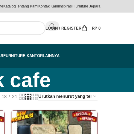
me
Katalog
Tentang Kami
Kontak Kami
Inspirasi Furniture Jepara
LOGIN / REGISTER
RP
0
AR
FURNITURE KANTOR
LAINNYA
k cafe
18
24