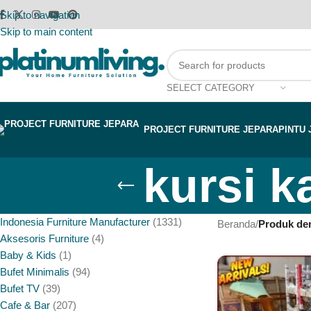
Skip to navigation
Skip to main content
SELECT CATEGORY
PROJECT FURNITURE JEPARA
PINTU 
kursi k
Indonesia Furniture Manufacturer
1331
Beranda
/
Produk den
Aksesoris Furniture
4
Baby & Kids
1
Bufet Minimalis
94
Bufet TV
39
Cafe & Bar
207