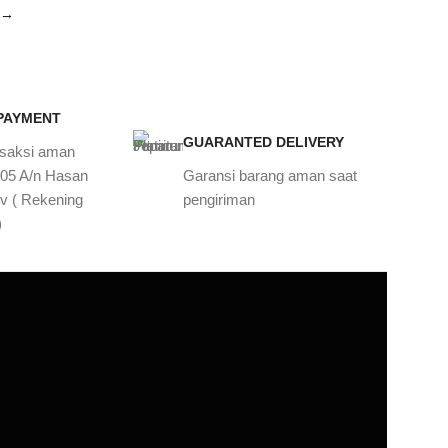
→
 PAYMENT
GUARANTED DELIVERY
nsaksi aman
905 A/n Hasan
Garansi barang aman saat
v ( Rekening
pengiriman
)