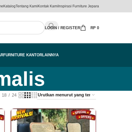
me
Katalog
Tentang Kami
Kontak Kami
Inspirasi Furniture Jepara
LOGIN / REGISTER
RP
0
AR
FURNITURE KANTOR
LAINNYA
malis
18
24