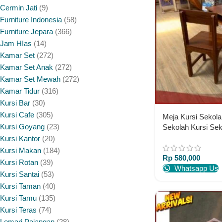
Cermin Jati
9
Furniture Indonesia
58
Furniture Jepara
366
Jam HIas
14
Kamar Set
272
Kamar Set Anak
272
Kamar Set Mewah
272
Kamar Tidur
316
Kursi Bar
30
Kursi Cafe
305
Meja Kursi Sekola
Kursi Goyang
23
Sekolah Kursi S
Furniture Jepara 
Kursi Kantor
20
Kursi Makan
184
Rp
580,000
Kursi Rotan
39
Whatsapp Us
Kursi Santai
53
Kursi Taman
40
Kursi Tamu
135
Kursi Teras
74
Lemari Pajangan
28