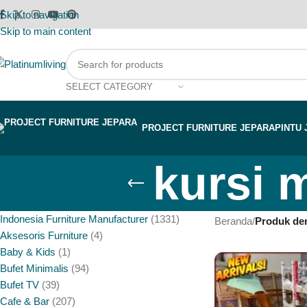
Skip to navigation
Skip to main content
SELECT CATEGORY
PROJECT FURNITURE JEPARA
PINTU 
kursi 
Indonesia Furniture Manufacturer
1331
Beranda
/
Produk den
Aksesoris Furniture
4
Baby & Kids
1
Bufet Minimalis
94
Bufet TV
39
Cafe & Bar
207