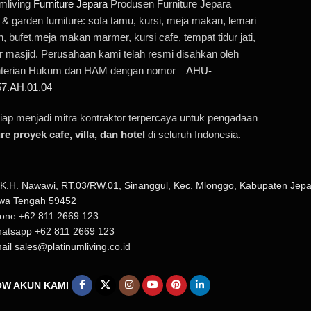
umliving
Furniture Jepara
Produsen Furniture Jepara
r & garden furniture: sofa tamu, kursi, meja makan, lemari
, bufet,meja makan marmer, kursi cafe, tempat tidur jati,
 masjid. Perusahaan kami telah resmi disahkan oleh
terian Hukum dan HAM dengan nomor
AHU-
7.AH.01.04
iap menjadi mitra kontraktor terpercaya untuk pengadaan
re proyek cafe, villa, dan hotel
di seluruh Indonesia.
. K.H. Nawawi, RT.03/RW.01, Sinanggul, Kec. Mlonggo, Kabupaten Jepa
wa Tengah 59452
one +62 811 2669 123
atsapp +62 811 2669 123
ail sales@platinumliving.co.id
W AKUN KAMI