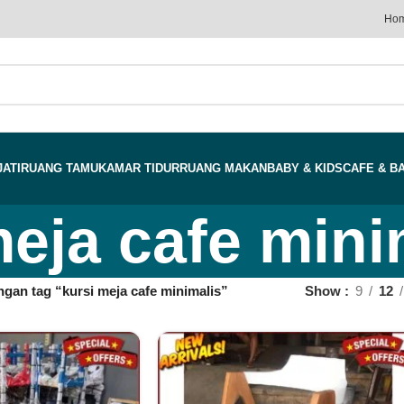
Ho
JATI
RUANG TAMU
KAMAR TIDUR
RUANG MAKAN
BABY & KIDS
CAFE & B
meja cafe mini
gan tag “kursi meja cafe minimalis”
Show
9
12