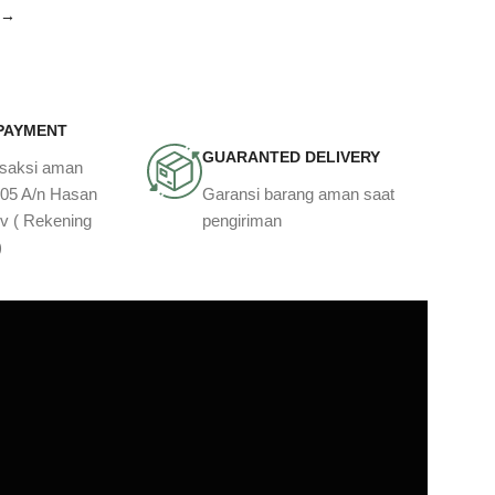
→
 PAYMENT
GUARANTED DELIVERY
nsaksi aman
905 A/n Hasan
Garansi barang aman saat
v ( Rekening
pengiriman
)