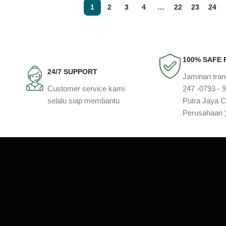
1
2
3
4
…
22
23
24
100% SAFE
24/7 SUPPORT
Jaminan tra
Customer service kami
247 -0793 - 
selalu siap membantu
Putra Jaya C
Perusahaan 