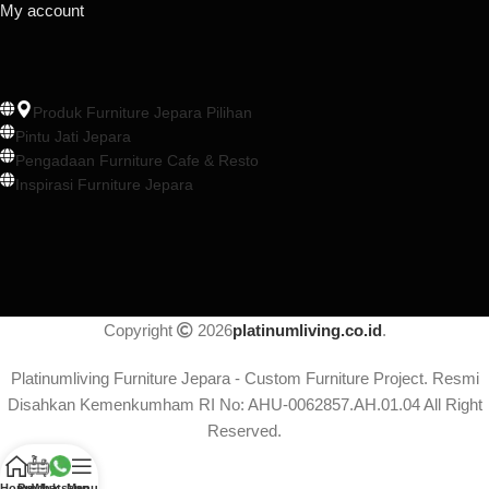
My account
Produk Furniture Jepara Pilihan
Pintu Jati Jepara
Pengadaan Furniture Cafe & Resto
Inspirasi Furniture Jepara
Copyright
2026
platinumliving.co.id
.
Platinumliving Furniture Jepara - Custom Furniture Project. Resmi
Disahkan Kemenkumham RI No: AHU-0062857.AH.01.04 All Right
Reserved.
Home
Produk
Whatsapp
Menu