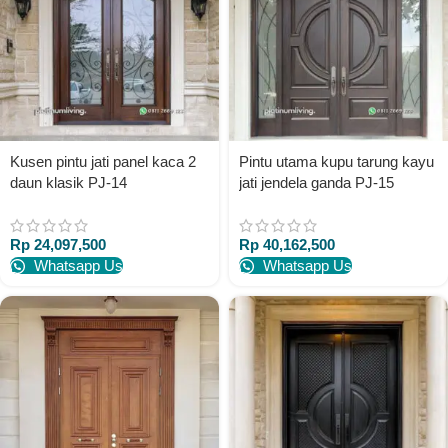
Kusen pintu jati panel kaca 2
Pintu utama kupu tarung kayu
daun klasik PJ-14
jati jendela ganda PJ-15
platinumliving furniture jepara
platinumliving furniture jepara
Rp
24,097,500
Rp
40,162,500
Whatsapp Us
Whatsapp Us