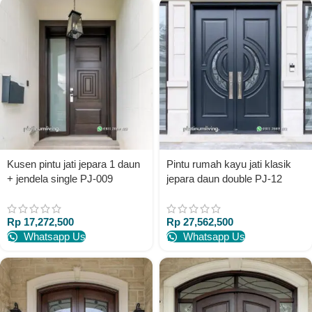
Kusen pintu jati jepara 1 daun
Pintu rumah kayu jati klasik
+ jendela single PJ-009
jepara daun double PJ-12
platinumliving furniture jepara
platinumliving furniture jepara
Rp
17,272,500
Rp
27,562,500
Whatsapp Us
Whatsapp Us