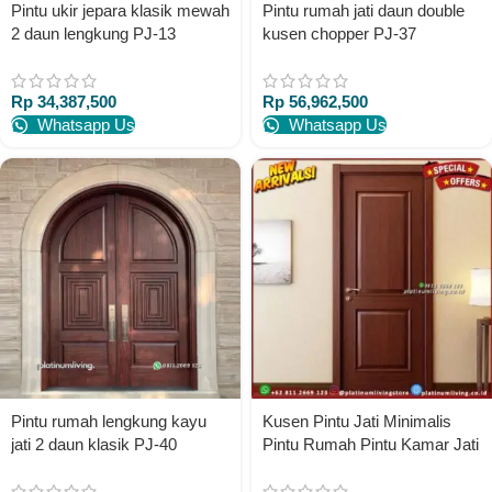
Pintu ukir jepara klasik mewah
Pintu rumah jati daun double
2 daun lengkung PJ-13
kusen chopper PJ-37
platinumliving furniture jepara
platinumliving furniture jepara
Rp
34,387,500
Rp
56,962,500
Whatsapp Us
Whatsapp Us
Pintu rumah lengkung kayu
Kusen Pintu Jati Minimalis
jati 2 daun klasik PJ-40
Pintu Rumah Pintu Kamar Jati
platinumliving furniture jepara
Terbaru