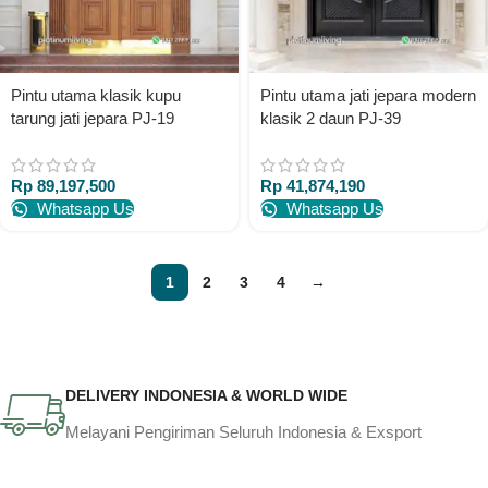
Pintu utama klasik kupu
Pintu utama jati jepara modern
tarung jati jepara PJ-19
klasik 2 daun PJ-39
platinumliving furniture jepara
platinumliving furniture jepara
Rp
89,197,500
Rp
41,874,190
Whatsapp Us
Whatsapp Us
1
2
3
4
→
DELIVERY INDONESIA & WORLD WIDE
Melayani Pengiriman Seluruh Indonesia & Exsport