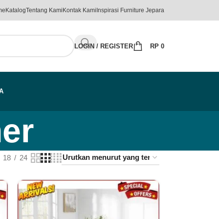
me
Katalog
Tentang Kami
Kontak Kami
Inspirasi Furniture Jepara
LOGIN / REGISTER
RP
0
A
er
18
24