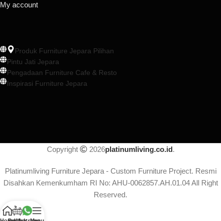
My account
Produk Furniture Jepara Pilihan
Pintu Jati Jepara
Pengadaan Furniture Cafe & Resto
Inspirasi Furniture Jepara
Copyright
2026
platinumliving.co.id
.
Platinumliving Furniture Jepara - Custom Furniture Project. Resmi
Disahkan Kemenkumham RI No: AHU-0062857.AH.01.04 All Right
Reserved.
Home
Produk
Whatsapp
Menu