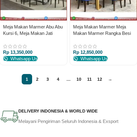
Meja Makan Marmer Abu Abu
Meja Makan Marmer Meja
Kursi 6, Meja Makan Jati
Makan Marmer Rangka Besi
Marmer Asli Mewah
Gold Kursi 6 Jati
Rp
13,350,000
Rp
12,850,000
Whatsapp Us
Whatsapp Us
1
2
3
4
…
10
11
12
→
DELIVERY INDONESIA & WORLD WIDE
Melayani Pengiriman Seluruh Indonesia & Exsport