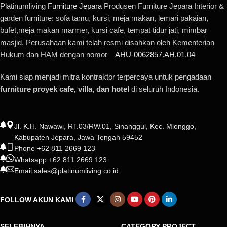
Platinumliving
Furniture Jepara
Produsen Furniture Jepara Interior &
garden furniture: sofa tamu, kursi, meja makan, lemari pakaian,
bufet,meja makan marmer, kursi cafe, tempat tidur jati, mimbar
masjid. Perusahaan kami telah resmi disahkan oleh Kementerian
Hukum dan HAM dengan nomor
AHU-0062857.AH.01.04
Kami siap menjadi mitra kontraktor terpercaya untuk pengadaan
furniture proyek cafe, villa, dan hotel
di seluruh Indonesia.
Jl. K.H. Nawawi, RT.03/RW.01, Sinanggul, Kec. Mlonggo,
Kabupaten Jepara, Jawa Tengah 59452
Phone +62 811 2669 123
Whatsapp +62 811 2669 123
Email sales@platinumliving.co.id
FOLLOW AKUN KAMI
SELEBIHNYA
CATEGORY PROJECT