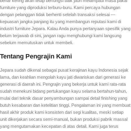
benar kering akan tetap berfungsi baik jauh melampaui masa pakai
furniture yang diproduksi terburu-buru. Kami percaya hubungan
dengan pelanggan tidak berhenti setelah transaksi selesai —
kepuasan jangka panjang itu yang membangun reputasi kami di
industri furniture Jepara. Kalau Anda punya pertanyaan spesifik yang
belum terjawab di sini, jangan ragu menghubungi kami langsung
sebelum memutuskan untuk membeli.
Tentang Pengrajin Kami
Jepara sudah dikenal sebagai pusat kerajinan kayu Indonesia sejak
lama, dan keahlian mengolah kayu jati diwariskan dari generasi ke
generasi di daerah ini. Pengrajin yang bekerja untuk kami rata-rata
sudah menekuni bidang pertukangan kayu selama bertahun-tahun,
mulai dari teknik dasar penyambungan sampai detail finishing yang
butuh kesabaran dan ketelitian tinggi. Pengalaman ini yang membuat
hasil akhir produk kami konsisten dari segi kualitas, meski setiap
unit dikerjakan secara semi-manual, bukan produksi pabrik massal
yang mengutamakan kecepatan di atas detail. Kami juga terus