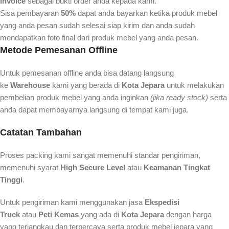
Invoice
sebagai bukti order anda kepada kami.
Sisa pembayaran
50%
dapat anda bayarkan ketika produk mebel
yang anda pesan sudah selesai siap kirim dan anda sudah
mendapatkan foto final dari produk mebel yang anda pesan.
Metode Pemesanan Offline
Untuk pemesanan offline anda bisa datang langsung
ke
Warehouse
kami yang berada di
Kota Jepara
untuk melakukan
pembelian produk mebel yang anda inginkan
(jika ready stock)
serta
anda dapat membayarnya langsung di tempat kami juga.
Catatan Tambahan
Proses packing kami sangat memenuhi standar pengiriman,
memenuhi syarat
High Secure Level
atau
Keamanan Tingkat
Tinggi
.
Untuk pengiriman kami menggunakan jasa
Ekspedisi
Truck
atau
Peti Kemas
yang ada di
Kota Jepara
dengan harga
yang terjangkau dan terpercaya serta produk mebel jepara yang