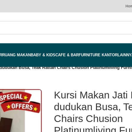
Ho
R
RUANG MAKAN
BABY & KIDS
CAFE & BAR
FURNITURE KANTOR
LAINNY
dudukan Busa, Teak Rattan Chairs Chusion Platinumliving Furni
Kursi Makan Jati
dudukan Busa, T
Chairs Chusion
Platinumliving Fu