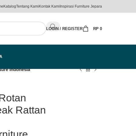
me
Katalog
Tentang Kami
Kontak Kami
Inspirasi Furniture Jepara
LOGIN / REGISTER
RP
0
A
ture Indonesia
 Rotan
eak Rattan
rniture