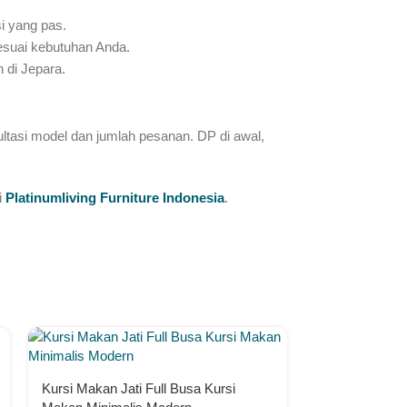
i yang pas.
esuai kebutuhan Anda.
 di Jepara.
tasi model dan jumlah pesanan. DP di awal,
i
Platinumliving Furniture Indonesia
.
Kursi Makan Jati Full Busa Kursi
Meja Makan M