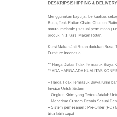
DESKRIPSI
SHIPPING & DELIVER
Menggunakan kayu jati berkualitas seba
Busa, Teak Rattan Chairs Chusion Platinu
natural melamic ( sesuai permintaan ) un
produk ini 1 Kursi Makan Rotan.
Kursi Makan Jati Rotan dudukan Busa, T
Furniture Indonesia
** Harga Diatas Tidak Termasuk Biaya Ki
** ADA HARGA ADA KUALITAS KONF
– Harga Tidak Termasuk Biaya Kirim bar
Invoice Untuk Sistem
– Ongkos Kirim yang Tertera Adalah Unt
– Menerima Custom Desain Sesuai Den
– Sistem pemesanan : Pre-Order (PO) 
bisa lebih cepat⁣⁣