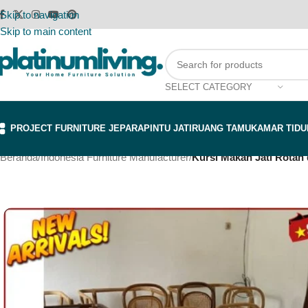
Skip to navigation
Skip to main content
SELECT CATEGORY
PROJECT FURNITURE JEPARA
PINTU JATI
RUANG TAMU
KAMAR TIDU
Beranda
/
Indonesia Furniture Manufacturer
/
Kursi Makan Jati Rotan 