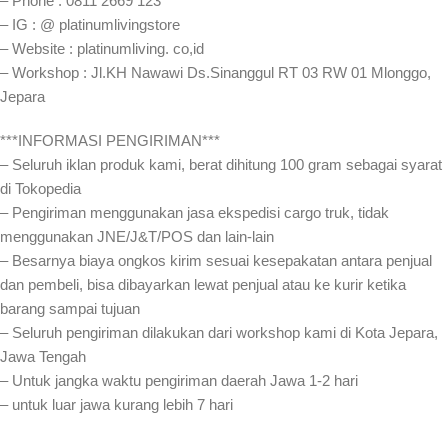
– Phone : 0811 2669 123
– IG : @ platinumlivingstore
– Website : platinumliving. co,id
– Workshop : Jl.KH Nawawi Ds.Sinanggul RT 03 RW 01 Mlonggo,
Jepara
***INFORMASI PENGIRIMAN***
– Seluruh iklan produk kami, berat dihitung 100 gram sebagai syarat
di Tokopedia
– Pengiriman menggunakan jasa ekspedisi cargo truk, tidak
menggunakan JNE/J&T/POS dan lain-lain
– Besarnya biaya ongkos kirim sesuai kesepakatan antara penjual
dan pembeli, bisa dibayarkan lewat penjual atau ke kurir ketika
barang sampai tujuan
– Seluruh pengiriman dilakukan dari workshop kami di Kota Jepara,
Jawa Tengah
– Untuk jangka waktu pengiriman daerah Jawa 1-2 hari
– untuk luar jawa kurang lebih 7 hari