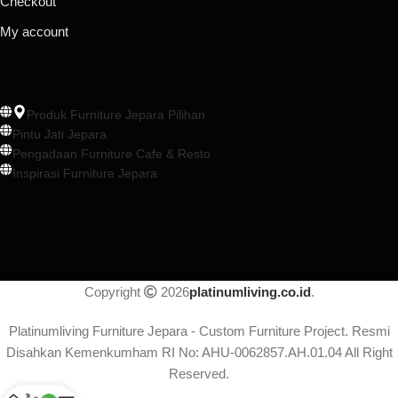
Checkout
My account
Produk Furniture Jepara Pilihan
Pintu Jati Jepara
Pengadaan Furniture Cafe & Resto
Inspirasi Furniture Jepara
Copyright
2026
platinumliving.co.id
.
Platinumliving Furniture Jepara - Custom Furniture Project. Resmi
Disahkan Kemenkumham RI No: AHU-0062857.AH.01.04 All Right
Reserved.