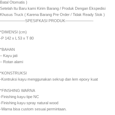
Batal Otomatis )
Setelah Itu Baru kami Kirim Barang / Produk Dengan Ekspedisi
Khusus Truck ( Karena Barang Pre Order / Tidak Ready Stok )
——————–SPESIFKASI PRODUK———————-
*DIMENSI (cm)
-P 142 x L 53 x T 80
*BAHAN
– Kayu jati
– Rotan alami
*KONSTRUKSI
-Kontruksi kayu menggunakan sekrup dan lem epoxy kuat
*FINSHING WARNA
-Finishing kayu tipe NC
-Finishing kayu spray natural wood
-Warna bisa custom sesuai permintaan.