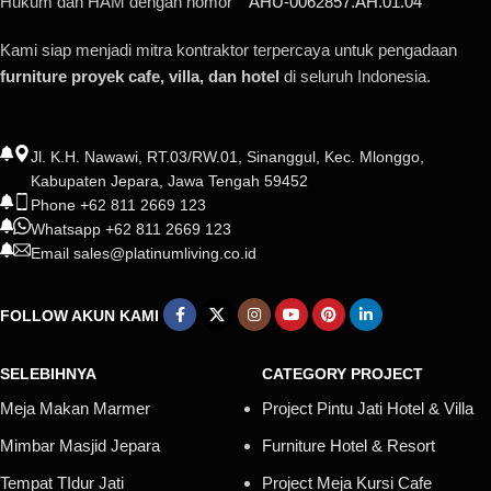
Hukum dan HAM dengan nomor
AHU-0062857.AH.01.04
Kami siap menjadi mitra kontraktor terpercaya untuk pengadaan
furniture proyek cafe, villa, dan hotel
di seluruh Indonesia.
Jl. K.H. Nawawi, RT.03/RW.01, Sinanggul, Kec. Mlonggo,
Kabupaten Jepara, Jawa Tengah 59452
Phone +62 811 2669 123
Whatsapp +62 811 2669 123
Email sales@platinumliving.co.id
FOLLOW AKUN KAMI
SELEBIHNYA
CATEGORY PROJECT
Meja Makan Marmer
Project Pintu Jati Hotel & Villa
Mimbar Masjid Jepara
Furniture Hotel & Resort
Tempat TIdur Jati
Project Meja Kursi Cafe