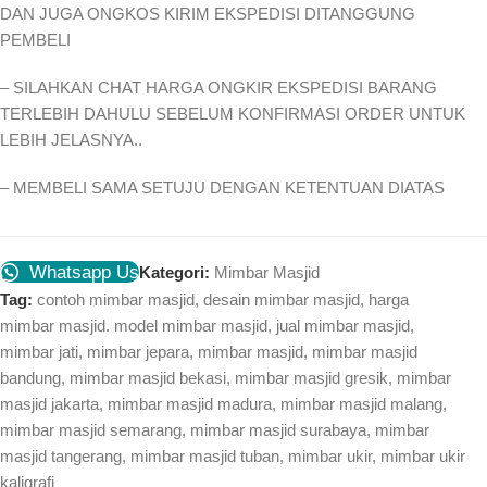
DAN JUGA ONGKOS KIRIM EKSPEDISI DITANGGUNG
PEMBELI
– SILAHKAN CHAT HARGA ONGKIR EKSPEDISI BARANG
TERLEBIH DAHULU SEBELUM KONFIRMASI ORDER UNTUK
LEBIH JELASNYA..
– MEMBELI SAMA SETUJU DENGAN KETENTUAN DIATAS
Whatsapp Us
Kategori:
Mimbar Masjid
Tag:
contoh mimbar masjid
,
desain mimbar masjid
,
harga
mimbar masjid. model mimbar masjid
,
jual mimbar masjid
,
mimbar jati
,
mimbar jepara
,
mimbar masjid
,
mimbar masjid
bandung
,
mimbar masjid bekasi
,
mimbar masjid gresik
,
mimbar
masjid jakarta
,
mimbar masjid madura
,
mimbar masjid malang
,
mimbar masjid semarang
,
mimbar masjid surabaya
,
mimbar
masjid tangerang
,
mimbar masjid tuban
,
mimbar ukir
,
mimbar ukir
kaligrafi