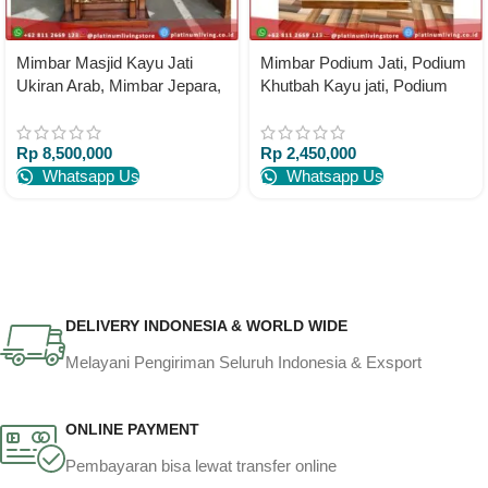
Mimbar Masjid Kayu Jati
Mimbar Podium Jati, Podium
Ukiran Arab, Mimbar Jepara,
Khutbah Kayu jati, Podium
Mimbar Jati Jepara
Jati Platinumliving Furniture
Platinumliving Furniture
Indonesia
Rp
8,500,000
Rp
2,450,000
Indonesia
Whatsapp Us
Whatsapp Us
DELIVERY INDONESIA & WORLD WIDE
Melayani Pengiriman Seluruh Indonesia & Exsport
ONLINE PAYMENT
Pembayaran bisa lewat transfer online