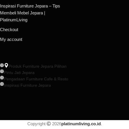
Inspirasi Furniture Jepara – Tips
Membeli Mebel Jepara |
PlatinumLiving
Checkout
My account
Produk Furniture Jepara Pilihan
Pintu Jati Jepara
Pengadaan Furniture Cafe & Resto
Inspirasi Furniture Jepara
Copyright
2026
platinumliving.co.id
.