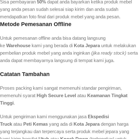
Sisa pembayaran
50%
dapat anda bayarkan ketika produk mebel
yang anda pesan sudah selesai siap kirim dan anda sudah
mendapatkan foto final dari produk mebel yang anda pesan.
Metode Pemesanan Offline
Untuk pemesanan offline anda bisa datang langsung
ke
Warehouse
kami yang berada di
Kota Jepara
untuk melakukan
pembelian produk mebel yang anda inginkan
(jika ready stock)
serta
anda dapat membayarnya langsung di tempat kami juga.
Catatan Tambahan
Proses packing kami sangat memenuhi standar pengiriman,
memenuhi syarat
High Secure Level
atau
Keamanan Tingkat
Tinggi
.
Untuk pengiriman kami menggunakan jasa
Ekspedisi
Truck
atau
Peti Kemas
yang ada di
Kota Jepara
dengan harga
yang terjangkau dan terpercaya serta produk mebel jepara yang
kami kirim bersifat
Utuh
atau
Knock Down
(terbongkar)
untuk