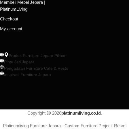
Membeli Mebel Jepara |
PlatinumLiving
Checkout
My account
Produk Furniture Jepara Pilihan
Pintu Jati Jepara
Pengadaan Furniture Cafe & Resto
Inspirasi Furniture Jepara
Copyright
2026
platinumliving.co.id
.
Platinumliving Furniture Jepara - Custom Furniture Project. Resmi