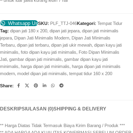
– untuk luar jawa kurang lebih 7 har
Whatsapp Us
SKU:
PLF_TTJ-046
Kategori:
Tempat Tidur
Tag:
dipan jati 180 x 200
,
dipan jati jepara
,
dipan jati minimalis
jepara
,
Dipan Jati Minimalis Modern
,
Dipan Jati Minimalis
Terbaru
,
dipan jati terbaru
,
dipan jati ukir mewah
,
dipan kayu jati
minimalis
,
foto dipan kayu jati minimalis
,
Foto Dipan Minimalis
Jati
,
gambar dipan jati minimalis
,
gambar dipan kayu jati
minimalis
,
harga dipan jati minimalis
,
harga dipan jati minimalis
modern
,
model dipan jati minimalis
,
tempat tidur 160 x 200
Share:
DESKRIPSI
ULASAN (0)
SHIPPING & DELIVERY
** Harga Diatas Tidak Termasuk Biaya Kirim Barang / Produk ***
** ADA HARGA ADA KUALITAS KONFIRMASI SEBELUM ORDER