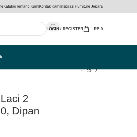
me
Katalog
Tentang Kami
Kontak Kami
Inspirasi Furniture Jepara
LOGIN / REGISTER
RP
0
A
 Laci 2
0, Dipan