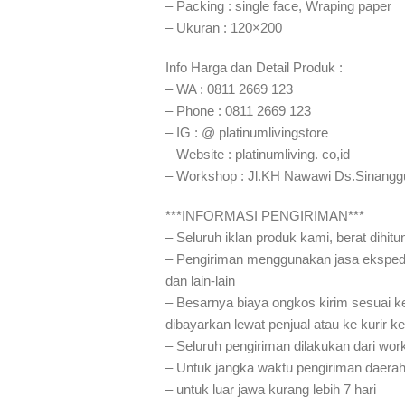
– Packing : single face, Wraping paper
– Ukuran : 120×200
Info Harga dan Detail Produk :
– WA : 0811 2669 123
– Phone : 0811 2669 123
– IG : @ platinumlivingstore
– Website : platinumliving. co,id
– Workshop : Jl.KH Nawawi Ds.Sinangg
***INFORMASI PENGIRIMAN***
– Seluruh iklan produk kami, berat dihit
– Pengiriman menggunakan jasa eksped
dan lain-lain
– Besarnya biaya ongkos kirim sesuai ke
dibayarkan lewat penjual atau ke kurir k
– Seluruh pengiriman dilakukan dari wo
– Untuk jangka waktu pengiriman daerah
– untuk luar jawa kurang lebih 7 hari