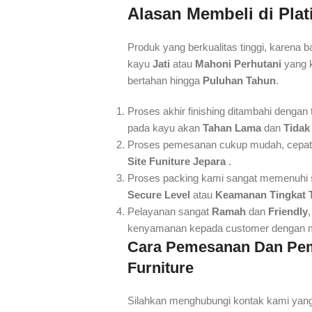
Alasan Membeli
di Pla
Produk yang berkualitas tinggi, karena
kayu
Jati
atau
Mahoni Perhutani
yang k
bertahan hingga
Puluhan Tahun
.
Proses akhir finishing ditambahi dengan
pada kayu akan
Tahan Lama
dan
Tidak
Proses pemesanan cukup mudah, cepat da
Site Funiture Jepara
.
Proses packing kami sangat memenuhi 
Secure Level
atau
Keamanan Tingkat 
Pelayanan sangat
Ramah
dan
Friendly
kenyamanan kepada customer dengan me
Cara Pemesanan Dan Pe
Furniture
Silahkan menghubungi kontak kami yang 