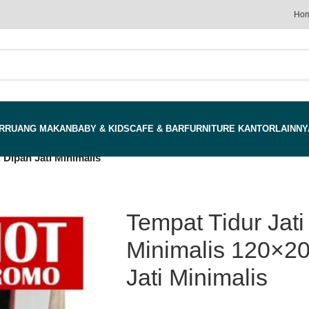
Ho
R
RUANG MAKAN
BABY & KIDS
CAFE & BAR
FURNITURE KANTOR
LAINNY
 Dipan Jati Minimalis
Tempat Tidur Jati
Minimalis 120×20
Jati Minimalis