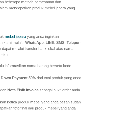
akan beberapa metode pemesanan dan
lam mendapatkan produk mebel jepara yang
duk
mebel jepara
yang anda inginkan
an kami melalui
WhatsApp
,
LINE
,
SMS
,
Telepon
,
dapat melalui transfer bank lokal atas nama
rikut :
lalu informasikan nama barang berseta kode
r
Down Payment 50%
dari total produk yang anda
dan
Nota Fisik Invoice
sebagai bukti order anda
kan ketika produk mebel yang anda pesan sudah
patkan foto final dari produk mebel yang anda