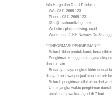
Info Harga dan Detail Produk :
– WA : 0811 2669 123
– Phone : 0811 2669 123
– IG : @ platinumlivingstore
– Website : platinumliving. co,id
– Workshop : Jl.KH Nawawi Ds.Sinangg
***INFORMASI PENGIRIMAN***
– Seluruh iklan produk kami, berat dihit
– Pengiriman menggunakan jasa eksped
dan lain-lain
– Besarnya biaya ongkos kirim sesuai ke
dibayarkan lewat penjual atau ke kurir k
– Seluruh pengiriman dilakukan dari wo
– Untuk jangka waktu pengiriman daerah
– untuk luar jawa kurang lebih 7 hari