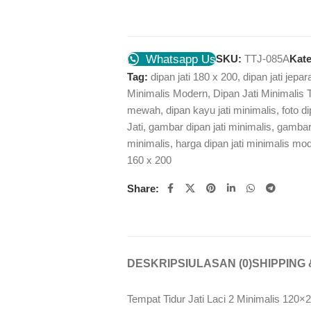
Whatsapp Us
SKU:
TTJ-085A
Kate
Tag:
dipan jati 180 x 200
,
dipan jati jepar
Minimalis Modern
,
Dipan Jati Minimalis 
mewah
,
dipan kayu jati minimalis
,
foto d
Jati
,
gambar dipan jati minimalis
,
gambar 
minimalis
,
harga dipan jati minimalis mo
160 x 200
Share:
DESKRIPSI
ULASAN (0)
SHIPPING 
Tempat Tidur Jati Laci 2 Minimalis 120×2