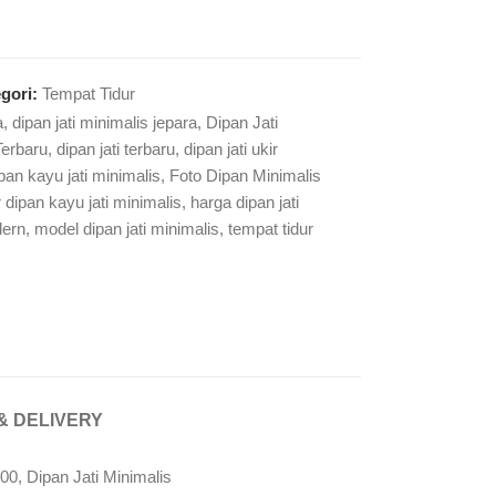
gori:
Tempat Tidur
a
,
dipan jati minimalis jepara
,
Dipan Jati
Terbaru
,
dipan jati terbaru
,
dipan jati ukir
ipan kayu jati minimalis
,
Foto Dipan Minimalis
dipan kayu jati minimalis
,
harga dipan jati
dern
,
model dipan jati minimalis
,
tempat tidur
& DELIVERY
00, Dipan Jati Minimalis