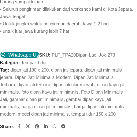
barang sampai tujuan
• Seluruh pengiriman dilakukan dari workshop kami di Kota Jepara,
Jawa Tengah
• Untuk jangka waktu pengiriman daerah Jawa 1-2 hari
• untuk luar jawa kurang lebih 7 hari
Whatsapp Us
SKU:
PLF_TPA20Dipan-Laci-Jok-273
Kategori:
Tempat Tidur
Tag:
dipan jati 180 x 200
,
dipan jati jepara
,
dipan jati minimalis
jepara
,
Dipan Jati Minimalis Modern
,
Dipan Jati Minimalis
Terbaru
,
dipan jati terbaru
,
dipan jati ukir mewah
,
dipan kayu jati
minimalis
,
foto dipan kayu jati minimalis
,
Foto Dipan Minimalis
Jati
,
gambar dipan jati minimalis
,
gambar dipan kayu jati
minimalis
,
harga dipan jati minimalis
,
harga dipan jati minimalis
modern
,
model dipan jati minimalis
,
tempat tidur 160 x 200
Share: