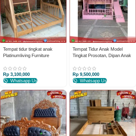
Tempat tidur tingkat anak
Tempat Tidur Anak Model
Platinumliving Furniture
Tingkat Prosotan, Dipan Anak
Tingkat Cat Duco
Platinumliving Furniture
Rp
3,100,000
Rp
9,500,000
Indonesia
Whatsapp Us
Whatsapp Us