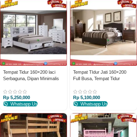
Tempat Tidur 160×200 laci
Tempat TIdur Jati 160×200
Serbaguna, Dipan Minimalis
Full Busa, Tempat Tidur
Duco, Dipan Platinumliving
Minimalis Modern
Furniture Indonesia
Platinumliving Furniture
Rp
5,250,000
Rp
5,100,000
Indonesia
Whatsapp Us
Whatsapp Us