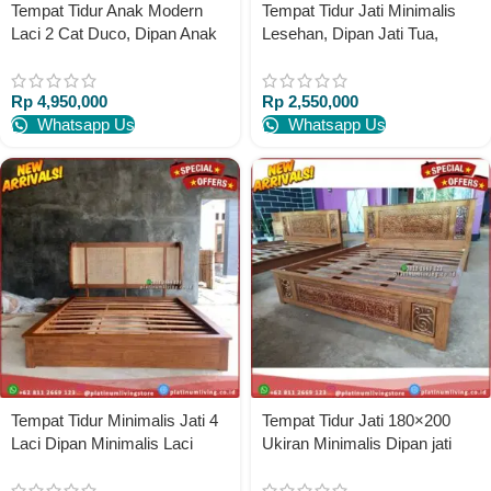
Tempat Tidur Anak Modern
Tempat Tidur Jati Minimalis
Laci 2 Cat Duco, Dipan Anak
Lesehan, Dipan Jati Tua,
Modern Kekinian
Divan Jati Jepara – 120×200
Platinumliving Furniture
Platinumliving Furniture
Rp
4,950,000
Rp
2,550,000
Indonesia
Indonesia
Whatsapp Us
Whatsapp Us
Tempat Tidur Minimalis Jati 4
Tempat Tidur Jati 180×200
Laci Dipan Minimalis Laci
Ukiran Minimalis Dipan jati
Dipan Jati – 120×200
ukir jepara Paltinumliving
Platinumliving Furniture
Furniture