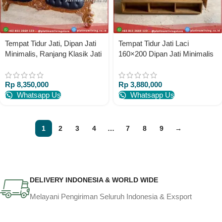
Tempat Tidur Jati, Dipan Jati
Tempat Tidur Jati Laci
Minimalis, Ranjang Klasik Jati
160×200 Dipan Jati Minimalis
Jepara Platinumliving
Tempat Tidur Jati – Alas Jari2
Furniture Indonesia
Platinumliving Furniture
Rp
8,350,000
Rp
3,880,000
Indonesia
Whatsapp Us
Whatsapp Us
1
2
3
4
…
7
8
9
→
DELIVERY INDONESIA & WORLD WIDE
Melayani Pengiriman Seluruh Indonesia & Exsport