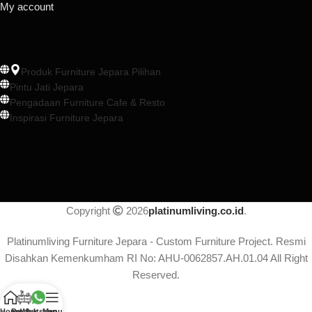
My account
Produk Furniture Jepara Pilihan
Pintu Jati Jepara
Pengadaan Furniture Cafe & Resto
Inspirasi Furniture Jepara
Copyright
2026
platinumliving.co.id
.
Platinumliving Furniture Jepara - Custom Furniture Project. Resmi
Disahkan Kemenkumham RI No: AHU-0062857.AH.01.04 All Right
Reserved.
Home
Produk
Whatsapp
Menu