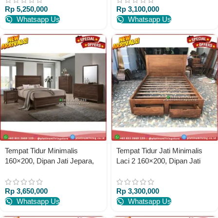
Rp
5,250,000
Rp
3,100,000
Indonesia
Whatsapp Us
Whatsapp Us
Tempat Tidur Minimalis
Tempat Tidur Jati Minimalis
160×200, Dipan Jati Jepara,
Laci 2 160×200, Dipan Jati
Dipan Minimalis Platinumliving
Minimalis Platinumliving
Furniture Indonesia
Furniture Indonesia
Rp
3,650,000
Rp
3,300,000
Whatsapp Us
Whatsapp Us