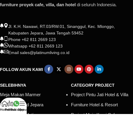
furniture proyek cafe, villa, dan hotel
di seluruh Indonesia.
Jl. K.H. Nawawi, RT.03/RW.01, Sinanggul, Kec. Mlonggo,
Kabupaten Jepara, Jawa Tengah 59452
Phone +62 811 2669 123
Whatsapp +62 811 2669 123
Email sales@platinumliving.co.id
FOLLOW AKUN KAMI
SELEBIHNYA
CATEGORY PROJECT
Meja Makan Marmer
Project Pintu Jati Hotel & Villa
Mimbar Masjid Jepara
Furniture Hotel & Resort
Home
Produk
Whatsapp
Menu
Tempat TIdur Jati
Project Meja Kursi Cafe
Set Meja Makan Mewah