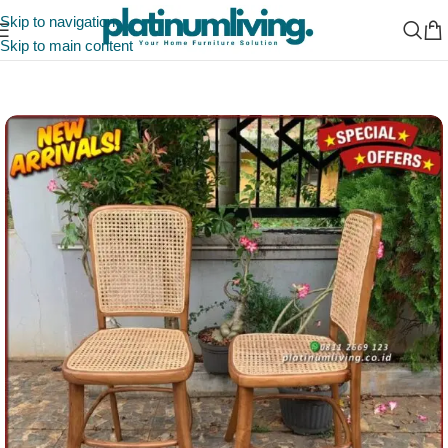
Skip to navigation
Skip to main content
Beranda
/
Indonesia Furniture Manufacturer