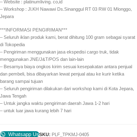
– Website : platinumliving. co,id
– Workshop : Jl.KH Nawawi Ds.Sinanggul RT 03 RW 01 Mlonggo,
Jepara
***INFORMASI PENGIRIMAN***
– Seluruh iklan produk kami, berat dihitung 100 gram sebagai syarat
di Tokopedia
– Pengiriman menggunakan jasa ekspedisi cargo truk, tidak
menggunakan JNE/J&T/POS dan lain-lain
– Besarnya biaya ongkos kirim sesuai kesepakatan antara penjual
dan pembeli, bisa dibayarkan lewat penjual atau ke kurir ketika
barang sampai tujuan
– Seluruh pengiriman dilakukan dari workshop kami di Kota Jepara,
Jawa Tengah
– Untuk jangka waktu pengiriman daerah Jawa 1-2 hari
– untuk luar jawa kurang lebih 7 hari
Whatsapp Us
SKU:
PLF_TPKMJ-0405