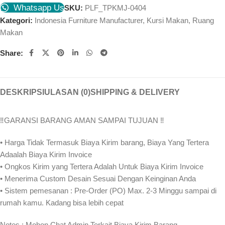
Whatsapp Us
SKU:
PLF_TPKMJ-0404
Kategori:
Indonesia Furniture Manufacturer
,
Kursi Makan
,
Ruang
Makan
Share:
DESKRIPSI
ULASAN (0)
SHIPPING & DELIVERY
‼️GARANSI BARANG AMAN SAMPAI TUJUAN ‼
• Harga Tidak Termasuk Biaya Kirim barang, Biaya Yang Tertera
Adaalah Biaya Kirim Invoice
• Ongkos Kirim yang Tertera Adalah Untuk Biaya Kirim Invoice
• Menerima Custom Desain Sesuai Dengan Keinginan Anda
• Sistem pemesanan : Pre-Order (PO) Max. 2-3 Minggu sampai di
rumah kamu. Kadang bisa lebih cepat⁣⁣
Notes : Mohon Chat Admin Terkait Biaya Kirim Barang