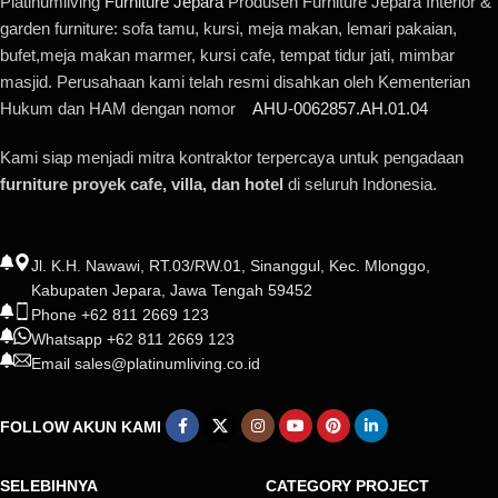
Platinumliving
Furniture Jepara
Produsen Furniture Jepara Interior &
garden furniture: sofa tamu, kursi, meja makan, lemari pakaian,
bufet,meja makan marmer, kursi cafe, tempat tidur jati, mimbar
masjid. Perusahaan kami telah resmi disahkan oleh Kementerian
Hukum dan HAM dengan nomor
AHU-0062857.AH.01.04
Kami siap menjadi mitra kontraktor terpercaya untuk pengadaan
furniture proyek cafe, villa, dan hotel
di seluruh Indonesia.
Jl. K.H. Nawawi, RT.03/RW.01, Sinanggul, Kec. Mlonggo,
Kabupaten Jepara, Jawa Tengah 59452
Phone +62 811 2669 123
Whatsapp +62 811 2669 123
Email sales@platinumliving.co.id
FOLLOW AKUN KAMI
SELEBIHNYA
CATEGORY PROJECT