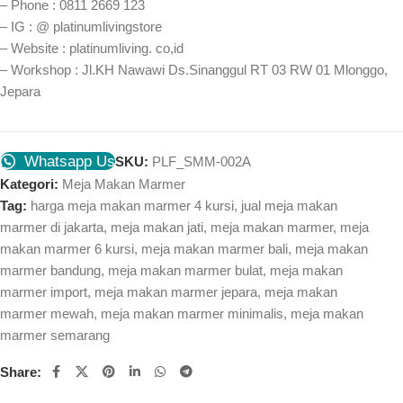
– Phone : 0811 2669 123
– IG : @ platinumlivingstore
– Website : platinumliving. co,id
– Workshop : Jl.KH Nawawi Ds.Sinanggul RT 03 RW 01 Mlonggo,
Jepara
Whatsapp Us
SKU:
PLF_SMM-002A
Kategori:
Meja Makan Marmer
Tag:
harga meja makan marmer 4 kursi
,
jual meja makan
marmer di jakarta
,
meja makan jati
,
meja makan marmer
,
meja
makan marmer 6 kursi
,
meja makan marmer bali
,
meja makan
marmer bandung
,
meja makan marmer bulat
,
meja makan
marmer import
,
meja makan marmer jepara
,
meja makan
marmer mewah
,
meja makan marmer minimalis
,
meja makan
marmer semarang
Share: