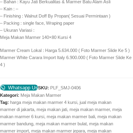
– Bahan : Kayu Jati Berkualitas & Marmer Batu Alam Asli
– Kain : –
– Finishing : Walnut Doff By Propan( Sesuai Permintaan )
– Packing : single face, Wraping paper
– Ukuran Variasi :
Meja Makan Marmer 140×80 Kursi 4
Marmer Cream Lokal : Harga 5.634.000 ( Foto Marmer Slide Ke 5 )
Marmer White Carara Import Italy 6.900.000 ( Foto Marmer Slide Ke
4 )
Whatsapp Us
SKU:
PLF_SMJ-0406
Kategori:
Meja Makan Marmer
Tag:
harga meja makan marmer 4 kursi
,
jual meja makan
marmer di jakarta
,
meja makan jati
,
meja makan marmer
,
meja
makan marmer 6 kursi
,
meja makan marmer bali
,
meja makan
marmer bandung
,
meja makan marmer bulat
,
meja makan
marmer import
,
meja makan marmer jepara
,
meja makan