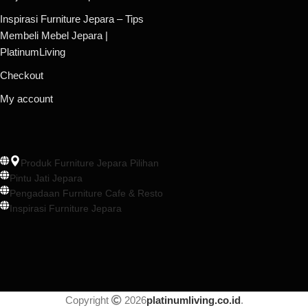
Inspirasi Furniture Jepara – Tips
Membeli Mebel Jepara |
PlatinumLiving
Checkout
My account
Produk Furniture Jepara Pilihan
Pintu Jati Jepara
Pengadaan Furniture Cafe & Resto
Inspirasi Furniture Jepara
Copyright
2026
platinumliving.co.id
.