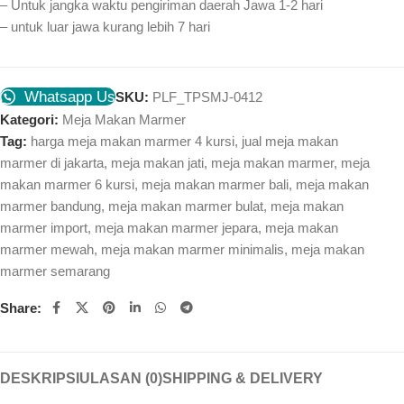
– Untuk jangka waktu pengiriman daerah Jawa 1-2 hari
– untuk luar jawa kurang lebih 7 hari
Whatsapp Us
SKU:
PLF_TPSMJ-0412
Kategori:
Meja Makan Marmer
Tag:
harga meja makan marmer 4 kursi
,
jual meja makan
marmer di jakarta
,
meja makan jati
,
meja makan marmer
,
meja
makan marmer 6 kursi
,
meja makan marmer bali
,
meja makan
marmer bandung
,
meja makan marmer bulat
,
meja makan
marmer import
,
meja makan marmer jepara
,
meja makan
marmer mewah
,
meja makan marmer minimalis
,
meja makan
marmer semarang
Share:
DESKRIPSI
ULASAN (0)
SHIPPING & DELIVERY