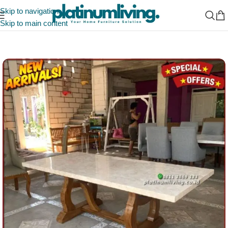
Skip to navigation
Skip to main content
Beranda
/
Ruang Makan
/
Meja Makan Marmer