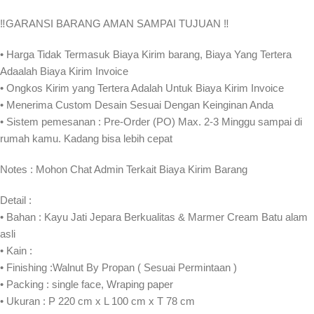
‼️GARANSI BARANG AMAN SAMPAI TUJUAN ‼
• Harga Tidak Termasuk Biaya Kirim barang, Biaya Yang Tertera
Adaalah Biaya Kirim Invoice
• Ongkos Kirim yang Tertera Adalah Untuk Biaya Kirim Invoice
• Menerima Custom Desain Sesuai Dengan Keinginan Anda
• Sistem pemesanan : Pre-Order (PO) Max. 2-3 Minggu sampai di
rumah kamu. Kadang bisa lebih cepat⁣⁣
Notes : Mohon Chat Admin Terkait Biaya Kirim Barang
Detail :
• Bahan : Kayu Jati Jepara Berkualitas & Marmer Cream Batu alam
asli
• Kain :
• Finishing :Walnut By Propan ( Sesuai Permintaan )
• Packing : single face, Wraping paper
• Ukuran : P 220 cm x L 100 cm x T 78 cm