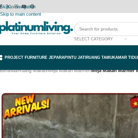
Skip to navigation
Skip to main content
SELECT CATEGORY
PROJECT FURNITURE JEPARA
PINTU JATI
RUANG TAMU
KAMAR TIDU
Beranda
/
Ruang Makan
/
Meja Makan Marmer
/
Meja Makan Marmer M