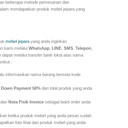
akan beberapa metode pemesanan dan
lam mendapatkan produk mebel jepara yang
duk
mebel jepara
yang anda inginkan
an kami melalui
WhatsApp
,
LINE
,
SMS
,
Telepon
,
dapat melalui transfer bank lokal atas nama
rikut :
lalu informasikan nama barang berseta kode
r
Down Payment 50%
dari total produk yang anda
dan
Nota Fisik Invoice
sebagai bukti order anda
kan ketika produk mebel yang anda pesan sudah
patkan foto final dari produk mebel yang anda