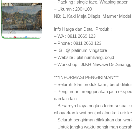
– Packing : single face, Wraping paper
– Ukuran : 200×100
NB: 1. Kaki Meja Dilapisi Marmer Model 
Info Harga dan Detail Produk :
– WA : 0811 2669 123
– Phone : 0811 2669 123
– IG : @ platinumlivingstore
– Website : platinumliving. co,id
– Workshop : Jl.KH Nawawi Ds.Sinangg
***INFORMASI PENGIRIMAN***
– Seluruh iklan produk kami, berat dihit
– Pengiriman menggunakan jasa eksped
dan lain-lain
– Besarnya biaya ongkos kirim sesuai ke
dibayarkan lewat penjual atau ke kurir k
– Seluruh pengiriman dilakukan dari wo
– Untuk jangka waktu pengiriman daerah