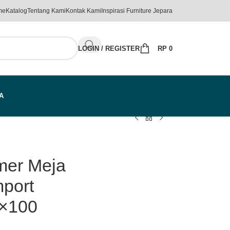
me
Katalog
Tentang Kami
Kontak Kami
Inspirasi Furniture Jepara
LOGIN / REGISTER
RP
0
A
mer Meja
port
0×100