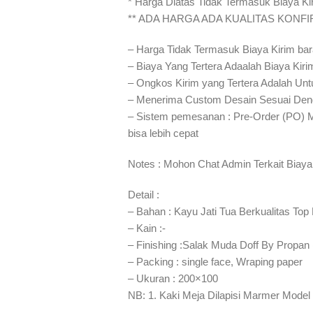
* Harga Diatas Tidak Termasuk Biaya Ki
** ADA HARGA ADA KUALITAS KONF
– Harga Tidak Termasuk Biaya Kirim ba
– Biaya Yang Tertera Adaalah Biaya Kiri
– Ongkos Kirim yang Tertera Adalah Unt
– Menerima Custom Desain Sesuai Den
– Sistem pemesanan : Pre-Order (PO) 
bisa lebih cepat⁣⁣
Notes : Mohon Chat Admin Terkait Biaya
Detail :
– Bahan : Kayu Jati Tua Berkualitas Top
– Kain :-
– Finishing :Salak Muda Doff By Propan
– Packing : single face, Wraping paper
– Ukuran : 200×100
NB: 1. Kaki Meja Dilapisi Marmer Model 