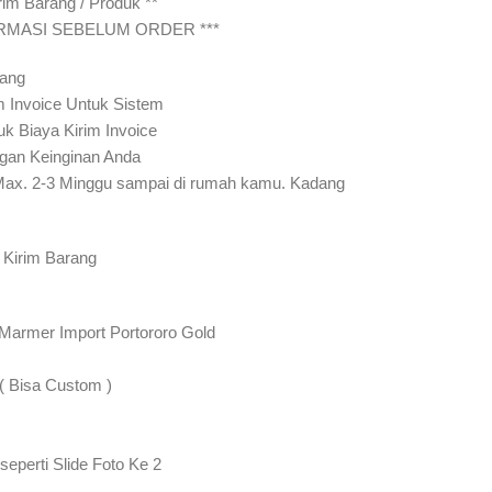
rim Barang / Produk **
IRMASI SEBELUM ORDER ***
rang
m Invoice Untuk Sistem
uk Biaya Kirim Invoice
gan Keinginan Anda
Max. 2-3 Minggu sampai di rumah kamu. Kadang
 Kirim Barang
 Marmer Import Portororo Gold
 ( Bisa Custom )
seperti Slide Foto Ke 2