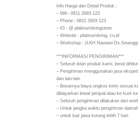
Info Harga dan Detail Produk :
– WA : 0811 2669 123
– Phone : 0811 2669 123
– IG : @ platinumlivingstore
– Website : platinumliving. co,id
– Workshop : Jl.KH Nawawi Ds.Sinangg
***INFORMASI PENGIRIMAN***
– Seluruh iklan produk kami, berat dihit
– Pengiriman menggunakan jasa eksped
dan lain-lain
– Besarnya biaya ongkos kirim sesuai ke
dibayarkan lewat penjual atau ke kurir k
– Seluruh pengiriman dilakukan dari wo
– Untuk jangka waktu pengiriman daerah
– untuk luar jawa kurang lebih 7 hari