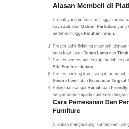
Alasan Membeli
di Pla
Produk yang berkualitas tinggi, karena
kayu
Jati
atau
Mahoni Perhutani
yang k
bertahan hingga
Puluhan Tahun
.
Proses akhir finishing ditambahi dengan
pada kayu akan
Tahan Lama
dan
Tidak
Proses pemesanan cukup mudah, cepat da
Site Funiture Jepara
.
Proses packing kami sangat memenuhi 
Secure Level
atau
Keamanan Tingkat 
Pelayanan sangat
Ramah
dan
Friendly
kenyamanan kepada customer dengan me
Cara Pemesanan Dan Pe
Furniture
Silahkan menghubungi kontak kami yang 