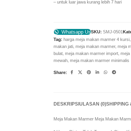
– untuk luar jawa kurang lebih 7 hari
Whatsapp Us
SKU:
SMJ-0501
Kat
Tag:
harga meja makan marmer 4 kursi
,
makan jati
,
meja makan marmer
,
meja m
bulat
,
meja makan marmer import
,
meja
mewah
,
meja makan marmer minimalis
Share:
DESKRIPSI
ULASAN (0)
SHIPPING 
Meja Makan Marmer Meja Makan Marmer