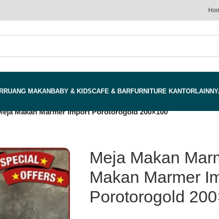
Ho
R
RUANG MAKAN
BABY & KIDS
CAFE & BAR
FURNITURE KANTOR
LAINNY
eja Makan Marmer Import Porotorogold 200×100
Meja Makan Mar
Makan Marmer Im
Porotorogold 20