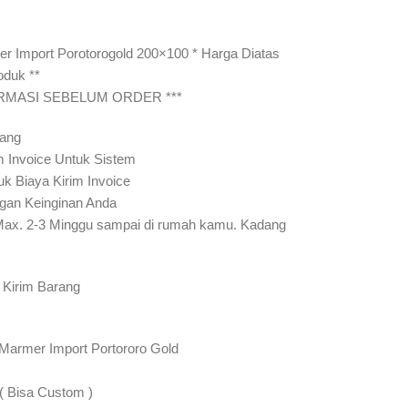
Import Porotorogold 200×100 * Harga Diatas
oduk **
IRMASI SEBELUM ORDER ***
rang
m Invoice Untuk Sistem
uk Biaya Kirim Invoice
gan Keinginan Anda
Max. 2-3 Minggu sampai di rumah kamu. Kadang
 Kirim Barang
 Marmer Import Portororo Gold
 ( Bisa Custom )