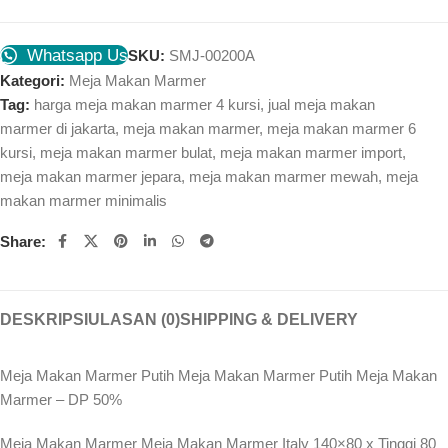
Whatsapp Us
SKU:
SMJ-00200A
Kategori:
Meja Makan Marmer
Tag:
harga meja makan marmer 4 kursi
,
jual meja makan
marmer di jakarta
,
meja makan marmer
,
meja makan marmer 6
kursi
,
meja makan marmer bulat
,
meja makan marmer import
,
meja makan marmer jepara
,
meja makan marmer mewah
,
meja
makan marmer minimalis
Share:
DESKRIPSI
ULASAN (0)
SHIPPING & DELIVERY
Meja Makan Marmer Putih Meja Makan Marmer Putih Meja Makan
Marmer – DP 50%
Meja Makan Marmer Meja Makan Marmer Italy 140×80 x Tinggi 80