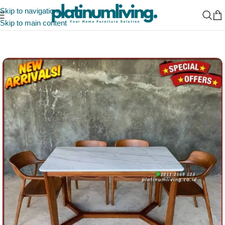
Skip to navigation
Skip to main content
Beranda
/
Ruang Makan
/
Meja Makan Marmer