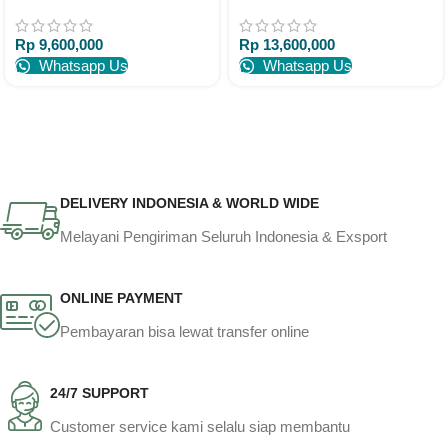
Rangka Jati 180×90 – DP
200×100 Meja Makan Jati
50%
Rp
9,600,000
Rp
13,600,000
Whatsapp Us
Whatsapp Us
DELIVERY INDONESIA & WORLD WIDE
Melayani Pengiriman Seluruh Indonesia & Exsport
ONLINE PAYMENT
Pembayaran bisa lewat transfer online
24/7 SUPPORT
Customer service kami selalu siap membantu