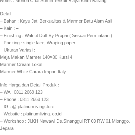
Notes : Mohon Chat Admin Terkait Biaya Kirim Barang
Detail :
– Bahan : Kayu Jati Berkualitas & Marmer Batu Alam Asli
– Kain : –
– Finishing : Walnut Doff By Propan( Sesuai Permintaan )
– Packing : single face, Wraping paper
– Ukuran Variasi :
Meja Makan Marmer 140×80 Kursi 4
Marmer Cream Lokal
Marmer White Carara Import Italy
Info Harga dan Detail Produk :
– WA : 0811 2669 123
– Phone : 0811 2669 123
– IG : @ platinumlivingstore
– Website : platinumliving. co,id
– Workshop : Jl.KH Nawawi Ds.Sinanggul RT 03 RW 01 Mlonggo,
Jepara