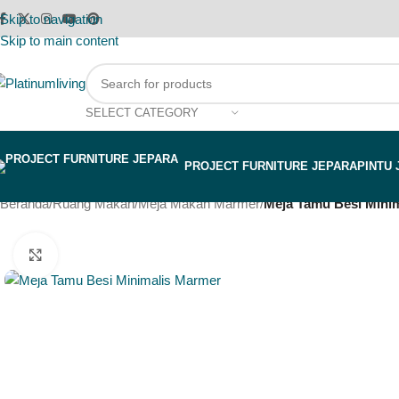
Skip to navigation
Skip to main content
SELECT CATEGORY
PROJECT FURNITURE JEPARA
PINTU 
Beranda
/
Ruang Makan
/
Meja Makan Marmer
/
Meja Tamu Besi Minim
Click to enlarge