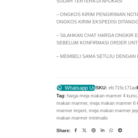
SUDAH TERTERA DI APLIKASI
– ONGKOS KIRIM PENGIRIMAN NOTA
ONGKOS KIRIM EKSPEDISI DITANG
– SILAHKAN CHAT HARGA ONGKIR 
SEBELUM KONFIRMASI ORDER UNTU
– MEMBELI SAMA SETUJU DENGAN 
Whatsapp Us
SKU:
efc715c171ad
Tag:
harga meja makan marmer 4 kursi
,
makan marmer
,
meja makan marmer 6 k
marmer import
,
meja makan marmer jep
makan marmer minimalis
Share: