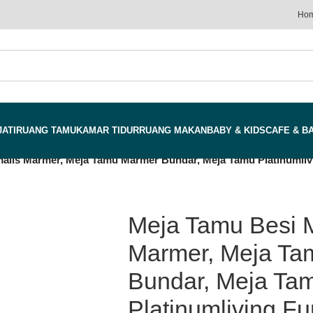
Ho
JATI
RUANG TAMU
KAMAR TIDUR
RUANG MAKAN
BABY & KIDS
CAFE & B
alis Marmer, Meja Tamu Marmer Bundar, Meja Tamu Platinumlivi
Meja Tamu Besi M
Marmer, Meja Ta
Bundar, Meja Ta
Platinumliving Fu