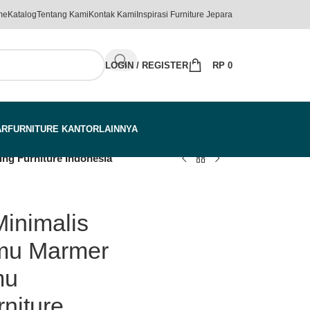
me
Katalog
Tentang Kami
Kontak Kami
Inspirasi Furniture Jepara
LOGIN / REGISTER
RP
0
AR
FURNITURE KANTOR
LAINNYA
ng Furniture Indonesia
inimalis
mu Marmer
mu
rniture