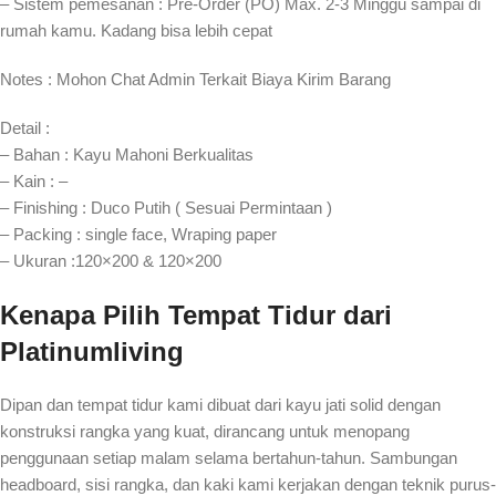
– Sistem pemesanan : Pre-Order (PO) Max. 2-3 Minggu sampai di
rumah kamu. Kadang bisa lebih cepat⁣⁣
Notes : Mohon Chat Admin Terkait Biaya Kirim Barang
Detail :
– Bahan : Kayu Mahoni Berkualitas
– Kain : –
– Finishing : Duco Putih ( Sesuai Permintaan )
– Packing : single face, Wraping paper
– Ukuran :120×200 & 120×200
Kenapa Pilih Tempat Tidur dari
Platinumliving
Dipan dan tempat tidur kami dibuat dari kayu jati solid dengan
konstruksi rangka yang kuat, dirancang untuk menopang
penggunaan setiap malam selama bertahun-tahun. Sambungan
headboard, sisi rangka, dan kaki kami kerjakan dengan teknik purus-