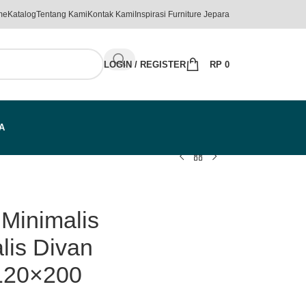
me
Katalog
Tentang Kami
Kontak Kami
Inspirasi Furniture Jepara
LOGIN / REGISTER
RP
0
A
 Minimalis
lis Divan
 120×200