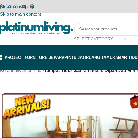
Skip to navigation
Skip to main content
SELECT CATEGORY
PROJECT FURNITURE JEPARA
PINTU JATI
RUANG TAMU
KAMAR TIDU
Beranda
/
Kamar Tidur
/
Tempat Tidur Jati Minimalis Dipan Jati Mini