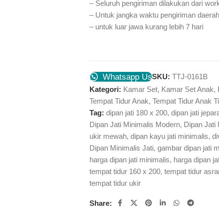
– Seluruh pengiriman dilakukan dari wo
– Untuk jangka waktu pengiriman daerah
– untuk luar jawa kurang lebih 7 hari
Whatsapp Us
SKU:
TTJ-0161B
Kategori:
Kamar Set
,
Kamar Set Anak
,
Tempat Tidur Anak
,
Tempat Tidur Anak T
Tag:
dipan jati 180 x 200
,
dipan jati jepar
Dipan Jati Minimalis Modern
,
Dipan Jati
ukir mewah
,
dipan kayu jati minimalis
,
d
Dipan Minimalis Jati
,
gambar dipan jati m
harga dipan jati minimalis
,
harga dipan ja
tempat tidur 160 x 200
,
tempat tidur asr
tempat tidur ukir
Share: