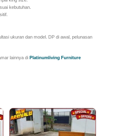
suai kebutuhan.
tif.
tasi ukuran dan model. DP di awal, pelunasan
kamar lainnya di
Platinumliving Furniture
Tempat Tidur J
Model Leseha