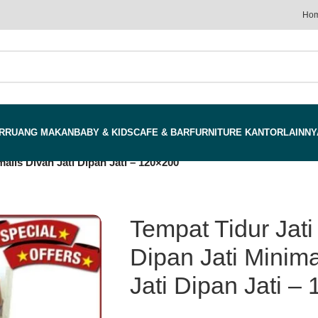
Ho
R
RUANG MAKAN
BABY & KIDS
CAFE & BAR
FURNITURE KANTOR
LAINNY
malis Divan Jati Dipan Jati – 120×200
Tempat Tidur Jati
Dipan Jati Minima
Jati Dipan Jati –