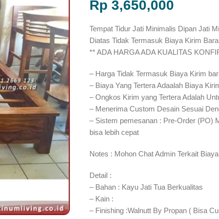
Rp
3,650,000
Tempat Tidur Jati Minimalis Dipan Jati M
Diatas Tidak Termasuk Biaya Kirim Bara
** ADA HARGA ADA KUALITAS KONF
– Harga Tidak Termasuk Biaya Kirim ba
– Biaya Yang Tertera Adaalah Biaya Kiri
– Ongkos Kirim yang Tertera Adalah Unt
– Menerima Custom Desain Sesuai Den
– Sistem pemesanan : Pre-Order (PO) 
bisa lebih cepat⁣⁣
Notes : Mohon Chat Admin Terkait Biaya
Detail :
– Bahan : Kayu Jati Tua Berkualitas
– Kain :
– Finishing :Walnutt By Propan ( Bisa C