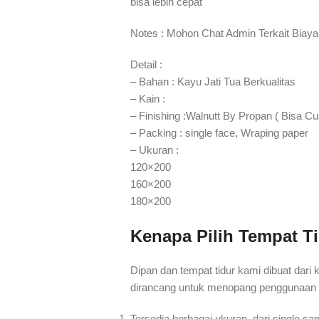
bisa lebih cepat⁣⁣
Notes : Mohon Chat Admin Terkait Biaya
Detail :
– Bahan : Kayu Jati Tua Berkualitas
– Kain :
– Finishing :Walnutt By Propan ( Bisa C
– Packing : single face, Wraping paper
– Ukuran :
120×200
160×200
180×200
Kenapa Pilih Tempat Ti
Dipan dan tempat tidur kami dibuat dari 
dirancang untuk menopang penggunaan 
Tersedia berbagai ukuran, dari single sa