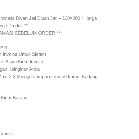
inimalis Divan Jati Dipan Jati – 120×200 * Harga
ng / Produk **
IRMASI SEBELUM ORDER ***
rang
m Invoice Untuk Sistem
uk Biaya Kirim Invoice
gan Keinginan Anda
Max. 2-3 Minggu sampai di rumah kamu. Kadang
 Kirim Barang
ustom )