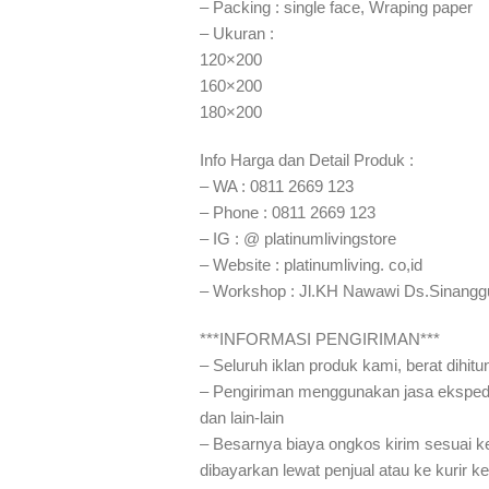
– Packing : single face, Wraping paper
– Ukuran :
120×200
160×200
180×200
Info Harga dan Detail Produk :
– WA : 0811 2669 123
– Phone : 0811 2669 123
– IG : @ platinumlivingstore
– Website : platinumliving. co,id
– Workshop : Jl.KH Nawawi Ds.Sinangg
***INFORMASI PENGIRIMAN***
– Seluruh iklan produk kami, berat dihit
– Pengiriman menggunakan jasa eksped
dan lain-lain
– Besarnya biaya ongkos kirim sesuai ke
dibayarkan lewat penjual atau ke kurir k