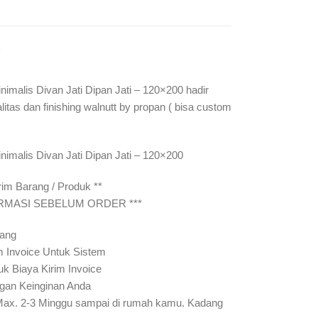
Y
inimalis Divan Jati Dipan Jati – 120×200 hadir
litas dan finishing walnutt by propan ( bisa custom
inimalis Divan Jati Dipan Jati – 120×200
rim Barang / Produk **
IRMASI SEBELUM ORDER ***
rang
m Invoice Untuk Sistem
uk Biaya Kirim Invoice
gan Keinginan Anda
Max. 2-3 Minggu sampai di rumah kamu. Kadang