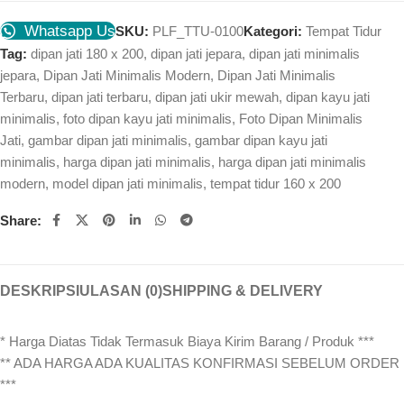
Whatsapp Us
SKU:
PLF_TTU-0100
Kategori:
Tempat Tidur
Tag:
dipan jati 180 x 200
,
dipan jati jepara
,
dipan jati minimalis
jepara
,
Dipan Jati Minimalis Modern
,
Dipan Jati Minimalis
Terbaru
,
dipan jati terbaru
,
dipan jati ukir mewah
,
dipan kayu jati
minimalis
,
foto dipan kayu jati minimalis
,
Foto Dipan Minimalis
Jati
,
gambar dipan jati minimalis
,
gambar dipan kayu jati
minimalis
,
harga dipan jati minimalis
,
harga dipan jati minimalis
modern
,
model dipan jati minimalis
,
tempat tidur 160 x 200
Share:
DESKRIPSI
ULASAN (0)
SHIPPING & DELIVERY
* Harga Diatas Tidak Termasuk Biaya Kirim Barang / Produk ***
** ADA HARGA ADA KUALITAS KONFIRMASI SEBELUM ORDER
***