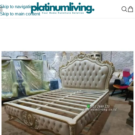
Skip to navigation
Skip to main content
Beranda
/
Tempat Tidur