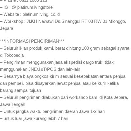
– Phone : 0811 2669 123
– IG : @ platinumlivingstore
– Website : platinumliving. co,id
– Workshop : Jl.KH Nawawi Ds.Sinanggul RT 03 RW 01 Mlonggo,
Jepara
***INFORMASI PENGIRIMAN***
– Seluruh iklan produk kami, berat dihitung 100 gram sebagai syarat
di Tokopedia
– Pengiriman menggunakan jasa ekspedisi cargo truk, tidak
menggunakan JNE/J&T/POS dan lain-lain
– Besarnya biaya ongkos kirim sesuai kesepakatan antara penjual
dan pembeli, bisa dibayarkan lewat penjual atau ke kurir ketika
barang sampai tujuan
– Seluruh pengiriman dilakukan dari workshop kami di Kota Jepara,
Jawa Tengah
– Untuk jangka waktu pengiriman daerah Jawa 1-2 hari
– untuk luar jawa kurang lebih 7 hari