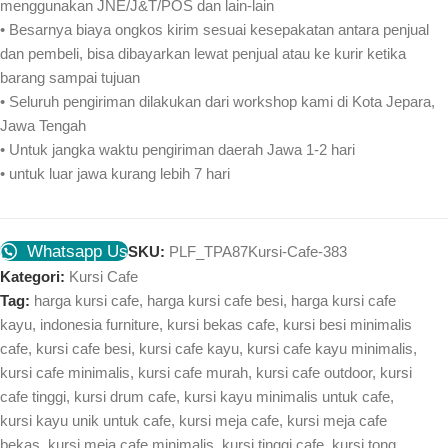
menggunakan JNE/J&T/POS dan lain-lain
• Besarnya biaya ongkos kirim sesuai kesepakatan antara penjual
dan pembeli, bisa dibayarkan lewat penjual atau ke kurir ketika
barang sampai tujuan
• Seluruh pengiriman dilakukan dari workshop kami di Kota Jepara,
Jawa Tengah
• Untuk jangka waktu pengiriman daerah Jawa 1-2 hari
• untuk luar jawa kurang lebih 7 hari
Whatsapp Us
SKU:
PLF_TPA87Kursi-Cafe-383
Kategori:
Kursi Cafe
Tag:
harga kursi cafe
,
harga kursi cafe besi
,
harga kursi cafe
kayu
,
indonesia furniture
,
kursi bekas cafe
,
kursi besi minimalis
cafe
,
kursi cafe besi
,
kursi cafe kayu
,
kursi cafe kayu minimalis
,
kursi cafe minimalis
,
kursi cafe murah
,
kursi cafe outdoor
,
kursi
cafe tinggi
,
kursi drum cafe
,
kursi kayu minimalis untuk cafe
,
kursi kayu unik untuk cafe
,
kursi meja cafe
,
kursi meja cafe
bekas
,
kursi meja cafe minimalis
,
kursi tinggi cafe
,
kursi tong