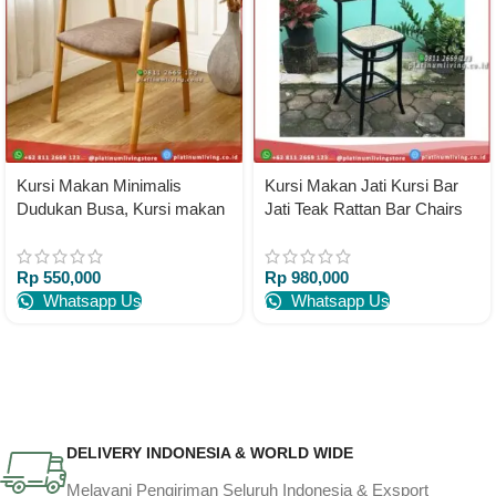
Kursi Makan Minimalis
Kursi Makan Jati Kursi Bar
Dudukan Busa, Kursi makan
Jati Teak Rattan Bar Chairs
cafe kayu jati Platinumliving
Kursi Cafe jati
Furniture Indonesia
Rp
550,000
Rp
980,000
Whatsapp Us
Whatsapp Us
DELIVERY INDONESIA & WORLD WIDE
Melayani Pengiriman Seluruh Indonesia & Exsport