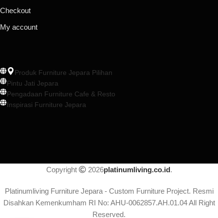
Checkout
My account
Produk Furniture Jepara Pilihan
Pintu Jati Jepara
Pengadaan Furniture Cafe & Resto
Inspirasi Furniture Jepara
Copyright
2026
platinumliving.co.id
.
Platinumliving Furniture Jepara - Custom Furniture Project. Resmi
Disahkan Kemenkumham RI No: AHU-0062857.AH.01.04 All Right
Reserved.