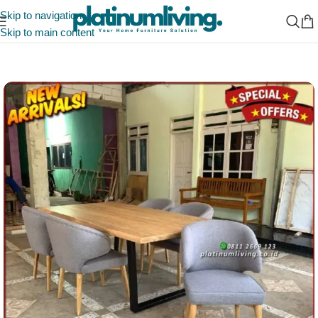
Skip to navigation
Skip to main content
Beranda
/
Ruang Makan
/
Meja Makan Marmer