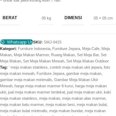
– untuk luar jawa kurang lebih 7 hari
BERAT
DIMENSI
05 kg
05 × 05 cm
Whatsapp Us
SKU:
SMJ-0415
Kategori:
Furniture Indonesia
,
Furniture Jepara
,
Meja Cafe
,
Meja
Makan
,
Meja Makan Marmer
,
Ruang Makan
,
Set Meja Bar
,
Set
Meja Makan
,
Set Meja Makan Mewah
,
Set Meja Makan Outdoor
Tag:
' meja makan stainless
,
contoh meja makan ukir jepara
,
foto
meja makan mewah
,
Furniture Jepara
,
gambar meja makan
,
gambar meja makan minimalis
,
Gambar Meja Makan Ukir
Mewah
,
harga meja makan marmer 6 kursi
,
harga meja makan
ukir
,
jual meja makan marmer terdekat
,
jual meja makan ukir
,
kaki
meja makan stainless
,
meja makan
,
meja makan alas marmer
,
meja makan batu marmer
,
meja makan besi
,
meja makan bulat
,
meja makan bulat minimalis
,
meja makan bundar
,
meja makan