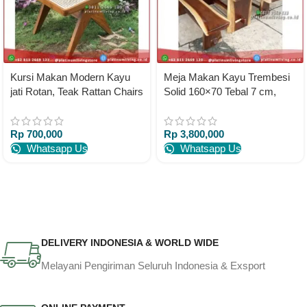
Kursi Makan Modern Kayu
Meja Makan Kayu Trembesi
jati Rotan, Teak Rattan Chairs
Solid 160×70 Tebal 7 cm,
Platinumliving Furniture
Meja Makan Suarwood
Indonesia
Platinumliving Furniture
Rp
700,000
Rp
3,800,000
Indonesia
Whatsapp Us
Whatsapp Us
DELIVERY INDONESIA & WORLD WIDE
Melayani Pengiriman Seluruh Indonesia & Exsport