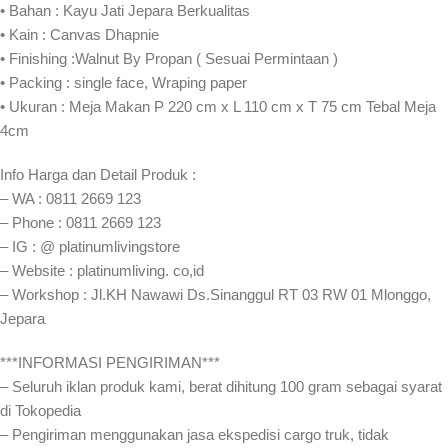
• Bahan : Kayu Jati Jepara Berkualitas
• Kain : Canvas Dhapnie
• Finishing :Walnut By Propan ( Sesuai Permintaan )
• Packing : single face, Wraping paper
• Ukuran : Meja Makan P 220 cm x L 110 cm x T 75 cm Tebal Meja
4cm
Info Harga dan Detail Produk :
– WA : 0811 2669 123
– Phone : 0811 2669 123
– IG : @ platinumlivingstore
– Website : platinumliving. co,id
– Workshop : Jl.KH Nawawi Ds.Sinanggul RT 03 RW 01 Mlonggo,
Jepara
***INFORMASI PENGIRIMAN***
– Seluruh iklan produk kami, berat dihitung 100 gram sebagai syarat
di Tokopedia
– Pengiriman menggunakan jasa ekspedisi cargo truk, tidak