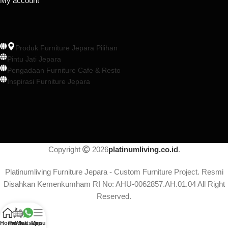
My account
Produk Furniture Jepara Pilihan
Pintu Jati Jepara
Pengadaan Furniture Cafe & Resto
Inspirasi Furniture Jepara
Copyright
2026
platinumliving.co.id
.
Platinumliving Furniture Jepara - Custom Furniture Project. Resmi
Disahkan Kemenkumham RI No: AHU-0062857.AH.01.04 All Right
Reserved.
Home
Produk
Whatsapp
Menu