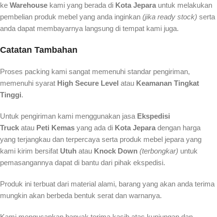
ke
Warehouse
kami yang berada di
Kota Jepara
untuk melakukan
pembelian produk mebel yang anda inginkan
(jika ready stock)
serta
anda dapat membayarnya langsung di tempat kami juga.
Catatan Tambahan
Proses packing kami sangat memenuhi standar pengiriman,
memenuhi syarat
High Secure Level
atau
Keamanan Tingkat
Tinggi
.
Untuk pengiriman kami menggunakan jasa
Ekspedisi
Truck
atau
Peti Kemas
yang ada di
Kota Jepara
dengan harga
yang terjangkau dan terpercaya serta produk mebel jepara yang
kami kirim bersifat
Utuh
atau
Knock Down
(terbongkar)
untuk
pemasangannya dapat di bantu dari pihak ekspedisi.
Produk ini terbuat dari material alami, barang yang akan anda terima
mungkin akan berbeda bentuk serat dan warnanya.
Kami mengucapkan banyak terima kasih atas kunjungan dan