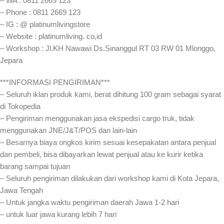
– WA : 0811 2669 123
– Phone : 0811 2669 123
– IG : @ platinumlivingstore
– Website : platinumliving. co,id
– Workshop : Jl.KH Nawawi Ds.Sinanggul RT 03 RW 01 Mlonggo,
Jepara
***INFORMASI PENGIRIMAN***
– Seluruh iklan produk kami, berat dihitung 100 gram sebagai syarat
di Tokopedia
– Pengiriman menggunakan jasa ekspedisi cargo truk, tidak
menggunakan JNE/J&T/POS dan lain-lain
– Besarnya biaya ongkos kirim sesuai kesepakatan antara penjual
dan pembeli, bisa dibayarkan lewat penjual atau ke kurir ketika
barang sampai tujuan
– Seluruh pengiriman dilakukan dari workshop kami di Kota Jepara,
Jawa Tengah
– Untuk jangka waktu pengiriman daerah Jawa 1-2 hari
– untuk luar jawa kurang lebih 7 hari