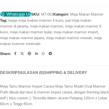
Whatsapp Us
SKU:
MT-001
Kategori:
Meja Makan Marmer
Tag:
harga meja makan marmer 4 kursi
,
jual meja makan
marmer di jakarta
,
meja makan marmer
,
meja makan marmer 6
kursi
,
meja makan marmer bulat
,
meja makan marmer import
,
meja makan marmer jepara
,
meja makan marmer mewah
,
meja
makan marmer minimalis
Share:
DESKRIPSI
ULASAN (0)
SHIPPING & DELIVERY
Meja Tamu Marmer Import Carara Meja Tamu Model Oval Marmer
Putih dibuat dari besi & marmer import carara, dengan finishing black
doff ( bisa custom ). Tersedia dalam ukuran Panjang 120cm x Lebar
60cm x Tinggi 45cm.