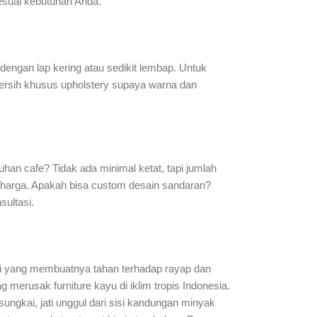
esuai kebutuhan Anda.
engan lap kering atau sedikit lembap. Untuk
bersih khusus upholstery supaya warna dan
an cafe? Tidak ada minimal ketat, tapi jumlah
 harga. Apakah bisa custom desain sandaran?
sultasi.
i yang membuatnya tahan terhadap rayap dan
g merusak furniture kayu di iklim tropis Indonesia.
sungkai, jati unggul dari sisi kandungan minyak