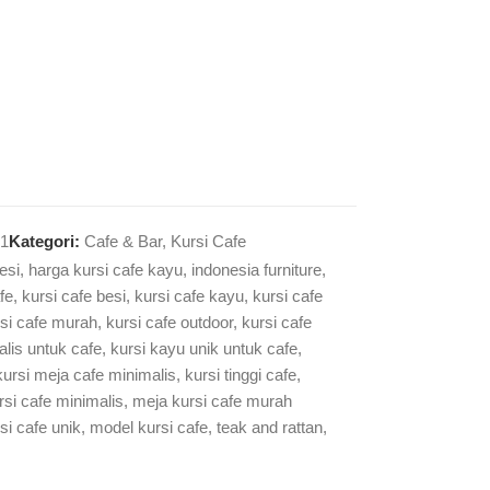
1
Kategori:
Cafe & Bar
,
Kursi Cafe
esi
,
harga kursi cafe kayu
,
indonesia furniture
,
fe
,
kursi cafe besi
,
kursi cafe kayu
,
kursi cafe
si cafe murah
,
kursi cafe outdoor
,
kursi cafe
lis untuk cafe
,
kursi kayu unik untuk cafe
,
kursi meja cafe minimalis
,
kursi tinggi cafe
,
rsi cafe minimalis
,
meja kursi cafe murah
si cafe unik
,
model kursi cafe
,
teak and rattan
,