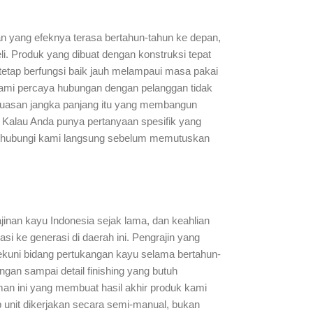
san yang efeknya terasa bertahun-tahun ke depan,
li. Produk yang dibuat dengan konstruksi tepat
tetap berfungsi baik jauh melampaui masa pakai
 Kami percaya hubungan dengan pelanggan tidak
epuasan jangka panjang itu yang membangun
ra. Kalau Anda punya pertanyaan spesifik yang
enghubungi kami langsung sebelum memutuskan
jinan kayu Indonesia sejak lama, dan keahlian
asi ke generasi di daerah ini. Pengrajin yang
ekuni bidang pertukangan kayu selama bertahun-
ngan sampai detail finishing yang butuh
aman ini yang membuat hasil akhir produk kami
ap unit dikerjakan secara semi-manual, bukan