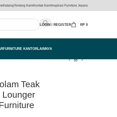
me
Katalog
Tentang Kami
Kontak Kami
Inspirasi Furniture Jepara
LOGIN / REGISTER
RP
0
AR
FURNITURE KANTOR
LAINNYA
kolam Teak
 Lounger
Furniture