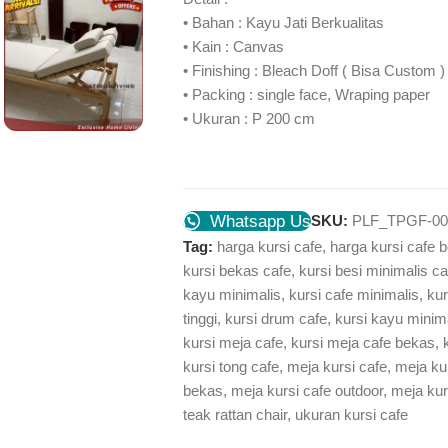
• Bahan : Kayu Jati Berkualitas
• Kain : Canvas
• Finishing : Bleach Doff ( Bisa Custom )
• Packing : single face, Wraping paper
• Ukuran : P 200 cm
Whatsapp Us
SKU:
PLF_TPGF-00
Tag:
harga kursi cafe
,
harga kursi cafe b
kursi bekas cafe
,
kursi besi minimalis ca
kayu minimalis
,
kursi cafe minimalis
,
kur
tinggi
,
kursi drum cafe
,
kursi kayu minima
kursi meja cafe
,
kursi meja cafe bekas
,
kursi tong cafe
,
meja kursi cafe
,
meja ku
bekas
,
meja kursi cafe outdoor
,
meja kur
teak rattan chair
,
ukuran kursi cafe