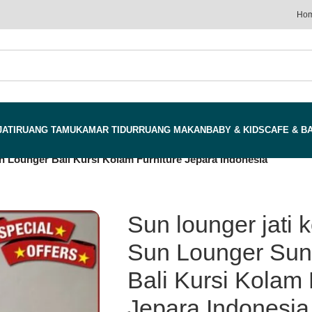
Ho
JATI
RUANG TAMU
KAMAR TIDUR
RUANG MAKAN
BABY & KIDS
CAFE & B
n Lounger Bali Kursi Kolam Furniture Jepara Indonesia
Sun lounger jati 
Sun Lounger Sun
Bali Kursi Kolam 
Jepara Indonesia