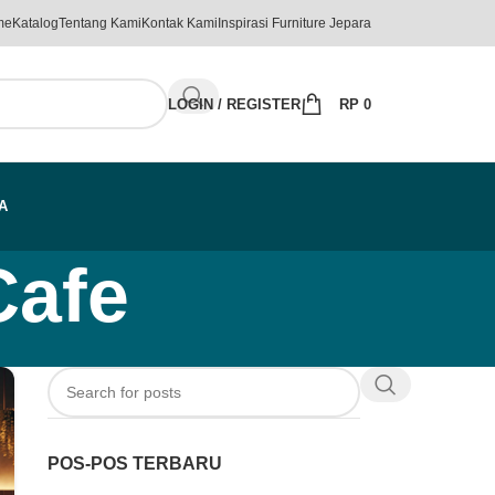
me
Katalog
Tentang Kami
Kontak Kami
Inspirasi Furniture Jepara
LOGIN / REGISTER
RP
0
A
Cafe
POS-POS TERBARU