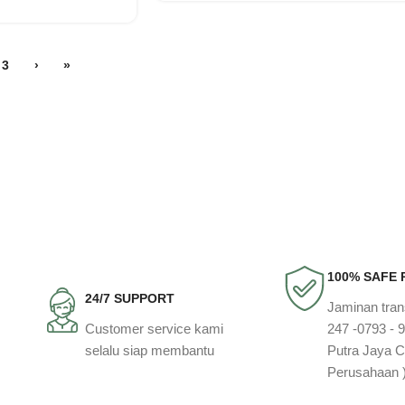
3
›
»
100% SAFE
24/7 SUPPORT
Jaminan tra
Customer service kami
247 -0793 - 
selalu siap membantu
Putra Jaya C
Perusahaan 