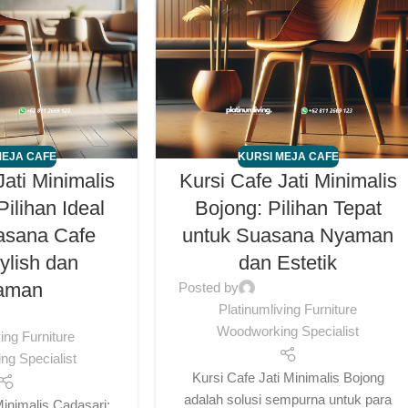
MEJA CAFE
KURSI MEJA CAFE
Jati Minimalis
Kursi Cafe Jati Minimalis
Pilihan Ideal
Bojong: Pilihan Tepat
asana Cafe
untuk Suasana Nyaman
ylish dan
dan Estetik
aman
Posted by
Platinumliving Furniture
Woodworking Specialist
ving Furniture
g Specialist
Kursi Cafe Jati Minimalis Bojong
adalah solusi sempurna untuk para
Minimalis Cadasari: