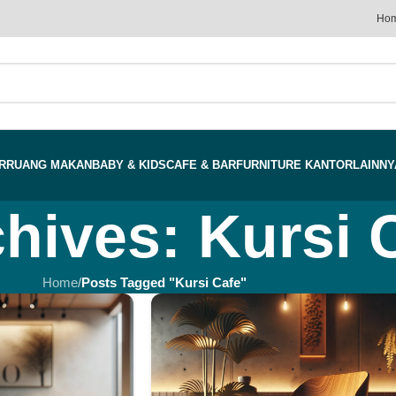
Ho
R
RUANG MAKAN
BABY & KIDS
CAFE & BAR
FURNITURE KANTOR
LAINNY
hives: Kursi 
Home
/
Posts Tagged "Kursi Cafe"