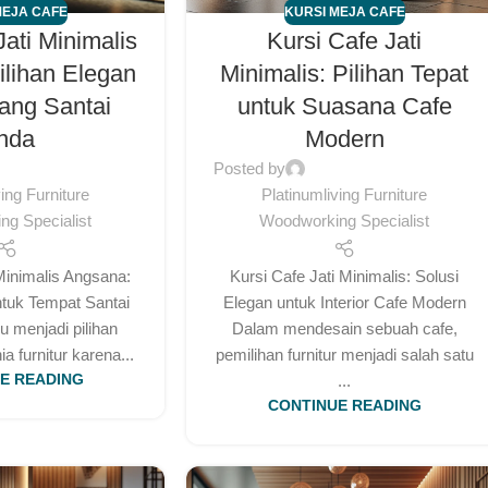
MEJA CAFE
KURSI MEJA CAFE
Jati Minimalis
Kursi Cafe Jati
ilihan Elegan
Minimalis: Pilihan Tepat
ang Santai
untuk Suasana Cafe
nda
Modern
Posted by
ving Furniture
Platinumliving Furniture
g Specialist
Woodworking Specialist
Minimalis Angsana:
Kursi Cafe Jati Minimalis: Solusi
ntuk Tempat Santai
Elegan untuk Interior Cafe Modern
lu menjadi pilihan
Dalam mendesain sebuah cafe,
 furnitur karena...
pemilihan furnitur menjadi salah satu
E READING
...
CONTINUE READING