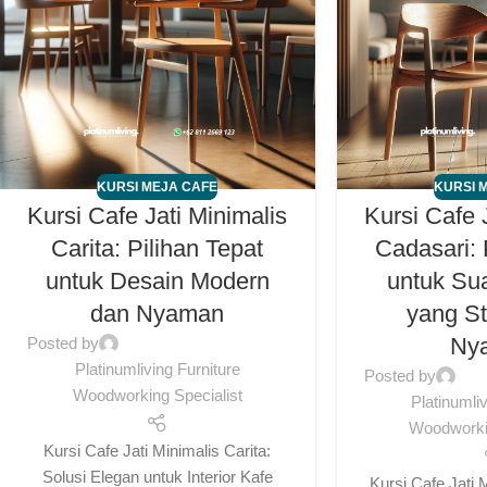
KURSI MEJA CAFE
KURSI 
Kursi Cafe Jati Minimalis
Kursi Cafe 
Carita: Pilihan Tepat
Cadasari: 
untuk Desain Modern
untuk Su
dan Nyaman
yang St
Ny
Posted by
Platinumliving Furniture
Posted by
Woodworking Specialist
Platinumli
Woodworkin
Kursi Cafe Jati Minimalis Carita:
Solusi Elegan untuk Interior Kafe
Kursi Cafe Jati 