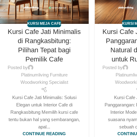
KURSI MEJA CAFE
KURSI 
Kursi Cafe Jati Minimalis
Kursi Cafe 
di Rangkasbitung:
Panggara
Pilihan Tepat bagi
Natural 
Pemilik Cafe
untuk R
Posted by
Posted by
Platinumliving Furniture
Platinumli
Woodworking Specialist
Woodworkin
Kursi Cafe Jati Minimalis: Solusi
Kursi Cafe 
Elegan untuk Interior Cafe di
Panggarangan: P
Rangkasbitung Memilih kursi cafe
Interior Mod
tentu bukan hal yang sembarangan,
suasana nyama
apal...
sebuah c
CONTINUE READING
CONTINU