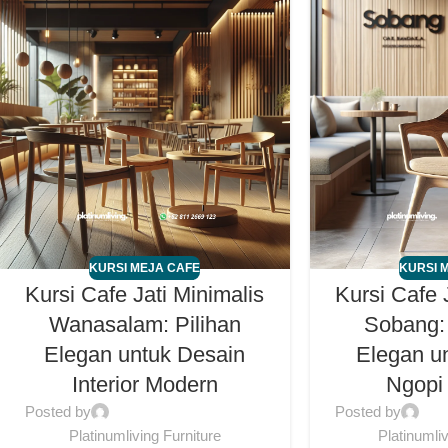
KURSI MEJA CAFE
KURSI 
Kursi Cafe Jati Minimalis
Kursi Cafe 
Wanasalam: Pilihan
Sobang:
Elegan untuk Desain
Elegan u
Interior Modern
Ngopi
Posted by
Posted by
Platinumliving Furniture
Platinumli