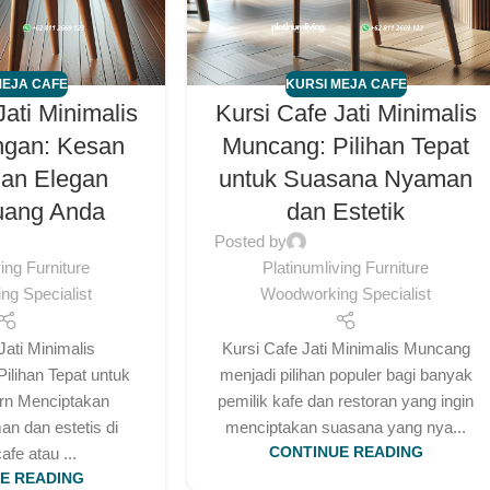
MEJA CAFE
KURSI MEJA CAFE
Jati Minimalis
Kursi Cafe Jati Minimalis
ngan: Kesan
Muncang: Pilihan Tepat
dan Elegan
untuk Suasana Nyaman
uang Anda
dan Estetik
Posted by
ving Furniture
Platinumliving Furniture
g Specialist
Woodworking Specialist
Jati Minimalis
Kursi Cafe Jati Minimalis Muncang
ilihan Tepat untuk
menjadi pilihan populer bagi banyak
ern Menciptakan
pemilik kafe dan restoran yang ingin
n dan estetis di
menciptakan suasana yang nya...
afe atau ...
CONTINUE READING
E READING