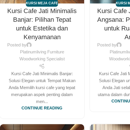
KURSI MEJA CAFE
KURSI 
Kursi Cafe Jati Minimalis
Kursi Cafe 
Banjar: Pilihan Tepat
Angsana: P
untuk Estetika dan
untuk Ru
Kenyamanan
A
Posted by
Posted by
Platinumliving Furniture
Platinumli
Woodworking Specialist
Woodworkin
Kursi Cafe Jati Minimalis Banjar:
Kursi Cafe Jati 
Solusi Elegan untuk Tempat Makan
Solusi Elegan u
Anda Memilih kursi cafe yang tepat
Anda Jati sela
merupakan aspek penting dalam
utama dalam dunia
men...
CONTINU
CONTINUE READING