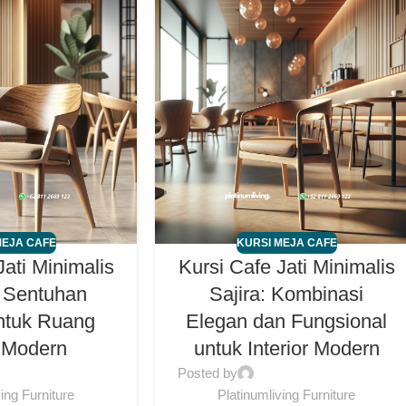
MEJA CAFE
KURSI MEJA CAFE
Jati Minimalis
Kursi Cafe Jati Minimalis
 Sentuhan
Sajira: Kombinasi
ntuk Ruang
Elegan dan Fungsional
 Modern
untuk Interior Modern
Posted by
ving Furniture
Platinumliving Furniture