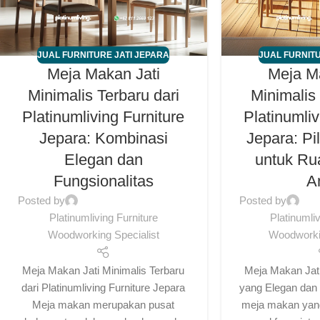
JUAL FURNITURE JATI JEPARA
JUAL FURNITU
Meja Makan Jati
Meja M
Minimalis Terbaru dari
Minimalis 
Platinumliving Furniture
Platinumliv
Jepara: Kombinasi
Jepara: Pi
Elegan dan
untuk R
Fungsionalitas
A
Posted by
Posted by
Platinumliving Furniture
Platinumli
Woodworking Specialist
Woodworkin
Meja Makan Jati Minimalis Terbaru
Meja Makan Jati
dari Platinumliving Furniture Jepara
yang Elegan dan 
Meja makan merupakan pusat
meja makan yang