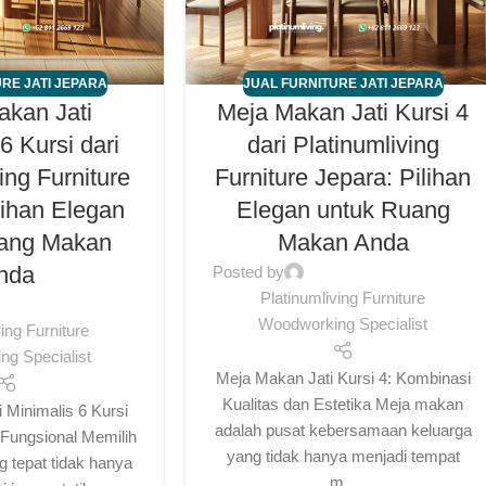
RE JATI JEPARA
JUAL FURNITURE JATI JEPARA
akan Jati
Meja Makan Jati Kursi 4
6 Kursi dari
dari Platinumliving
ing Furniture
Furniture Jepara: Pilihan
lihan Elegan
Elegan untuk Ruang
uang Makan
Makan Anda
nda
Posted by
Platinumliving Furniture
Woodworking Specialist
ving Furniture
g Specialist
Meja Makan Jati Kursi 4: Kombinasi
Kualitas dan Estetika Meja makan
 Minimalis 6 Kursi
adalah pusat kebersamaan keluarga
Fungsional Memilih
yang tidak hanya menjadi tempat
 tepat tidak hanya
m...