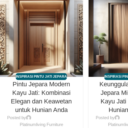
INSPIRASI PINTU JATI JEPARA
INSPIRASI PI
Pintu Jepara Modern
Keunggula
Kayu Jati: Kombinasi
Jepara Mi
Elegan dan Keawetan
Kayu Jati
untuk Hunian Anda
Hunia
Posted by
Posted by
Platinumliving Furniture
Platinumli