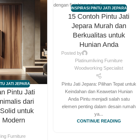
INSPIRASI PINTU JATI JEPARA
15 Contoh Pintu Jati
Jepara Murah dan
Berkualitas untuk
Hunian Anda
Posted by
Platinumliving Furniture
Woodworking Specialist
Pintu Jati Jepara: Pilihan Tepat untuk
NTU JATI JEPARA
n Pintu Jati
Keindahan dan Keawetan Hunian
Anda Pintu menjadi salah satu
nimalis dari
elemen penting dalam desain rumah
 Solid untuk
ya...
n Modern
CONTINUE READING
ving Furniture