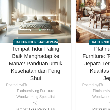
JUAL FURNITURE JATI JEPARA
JUAL FURNITU
Tempat Tidur Paling
Platin
Baik Menghadap ke
Furniture: 
Mana? Panduan untuk
Jepara Te
Kesehatan dan Feng
Kualitas
Shui
Je
Posted by
Posted by
Platinumliving Furniture
Platinumli
Woodworking Specialist
Woodworkin
Tempat Tidur Paling Baik
PlatinumLiv