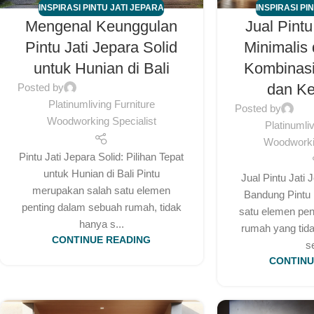
INSPIRASI PINTU JATI JEPARA
INSPIRASI PI
Mengenal Keunggulan
Jual Pintu
Pintu Jati Jepara Solid
Minimalis
untuk Hunian di Bali
Kombinas
dan K
Posted by
Platinumliving Furniture
Posted by
Woodworking Specialist
Platinumli
Woodworkin
Pintu Jati Jepara Solid: Pilihan Tepat
untuk Hunian di Bali Pintu
Jual Pintu Jati 
merupakan salah satu elemen
Bandung Pintu
penting dalam sebuah rumah, tidak
satu elemen pen
hanya s...
rumah yang tida
CONTINUE READING
s
CONTINU