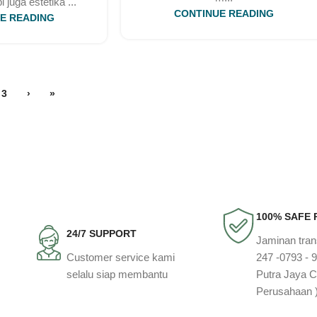
i juga estetika ...
CONTINUE READING
E READING
3
›
»
100% SAFE
24/7 SUPPORT
Jaminan tra
Customer service kami
247 -0793 - 
selalu siap membantu
Putra Jaya C
Perusahaan 