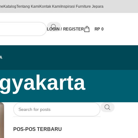
me
Katalog
Tentang Kami
Kontak Kami
Inspirasi Furniture Jepara
LOGIN / REGISTER
RP
0
A
ogyakarta
POS-POS TERBARU