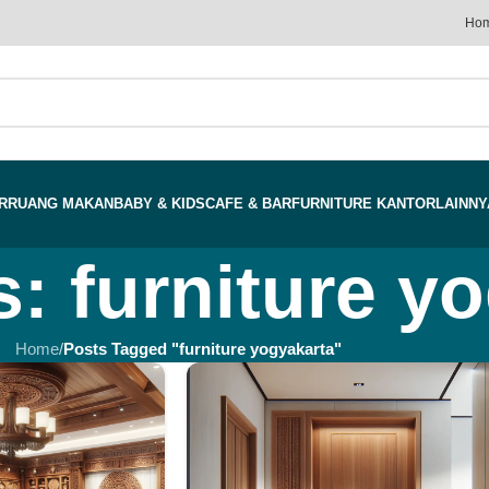
Ho
R
RUANG MAKAN
BABY & KIDS
CAFE & BAR
FURNITURE KANTOR
LAINNY
: furniture y
Home
/
Posts Tagged "furniture yogyakarta"