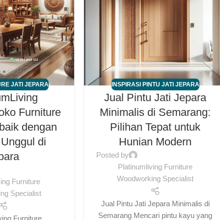
RE JATI JEPARA
INSPIRASI PINTU JATI JEPARA
umLiving
Jual Pintu Jati Jepara
Toko Furniture
Minimalis di Semarang:
rbaik dengan
Pilihan Tepat untuk
 Unggul di
Hunian Modern
para
Posted by
Platinumliving Furniture
Woodworking Specialist
ving Furniture
g Specialist
Jual Pintu Jati Jepara Minimalis di
Semarang Mencari pintu kayu yang
ing Furniture