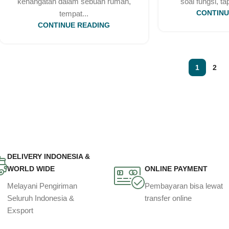
kehangatan dalam sebuah rumah,
soal fungsi, tap
tempat...
CONTINU
CONTINUE READING
1
2
DELIVERY INDONESIA &
WORLD WIDE
ONLINE PAYMENT
Melayani Pengiriman
Pembayaran bisa lewat
Seluruh Indonesia &
transfer online
Exsport