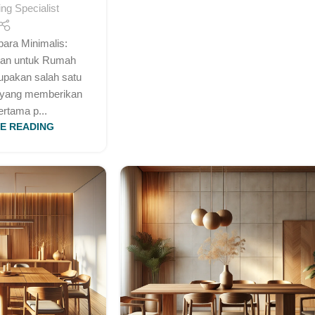
g Specialist
epara Minimalis:
gan untuk Rumah
upakan salah satu
 yang memberikan
rtama p...
E READING