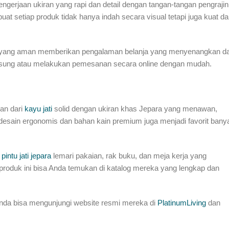
engerjaan ukiran yang rapi dan detail dengan tangan-tangan pengrajin
at setiap produk tidak hanya indah secara visual tetapi juga kuat d
man yang aman memberikan pengalaman belanja yang menyenangkan d
gsung atau melakukan pemesanan secara online dengan mudah.
kan dari
kayu jati
solid dengan ukiran khas Jepara yang menawan,
esain ergonomis dan bahan kain premium juga menjadi favorit bany
n
pintu jati jepara
lemari pakaian, rak buku, dan meja kerja yang
 produk ini bisa Anda temukan di katalog mereka yang lengkap dan
nda bisa mengunjungi website resmi mereka di
PlatinumLiving
dan