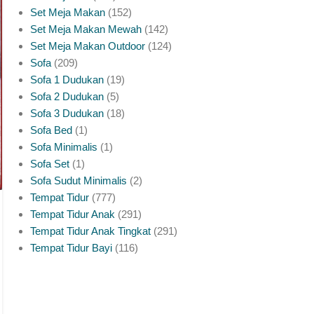
Meja makan marmer dengan rangka kayu jati jadi salah
Set Meja Makan
152
satu kombinasi paling dicari untuk ruang makan yang ingin
Set Meja Makan Mewah
142
tampil lebih mewah diban...
Set Meja Makan Outdoor
124
CONTINUE READING
Sofa
209
Sofa 1 Dudukan
19
Sofa 2 Dudukan
5
Sofa 3 Dudukan
18
Sofa Bed
1
Sofa Minimalis
1
Sofa Set
1
Sofa Sudut Minimalis
2
Tempat Tidur
777
Tempat Tidur Anak
291
Tempat Tidur Anak Tingkat
291
Tempat Tidur Bayi
116