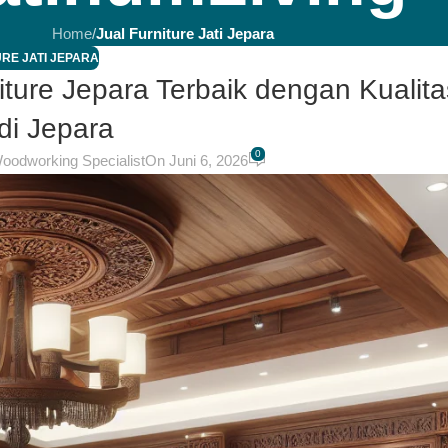
Home
/
Jual Furniture Jati Jepara
RE JATI JEPARA
niture Jepara Terbaik dengan Kualita
di Jepara
0
Woodworking Specialist
On Juni 6, 2026