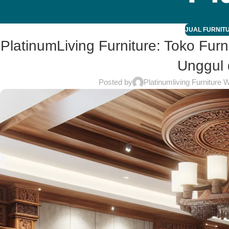
JUAL FURNITU
PlatinumLiving Furniture: Toko Fur
Unggul 
Posted by
Platinumliving Furniture 