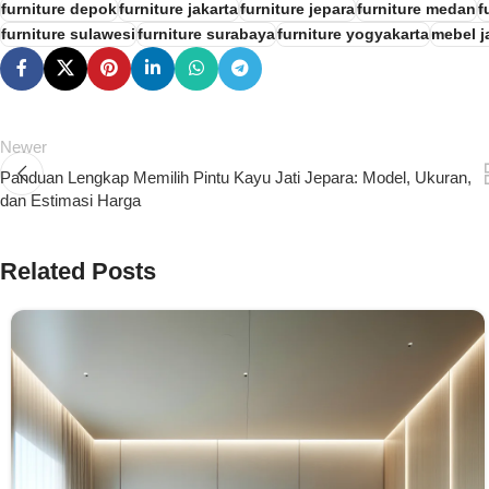
furniture depok
furniture jakarta
furniture jepara
furniture medan
f
furniture sulawesi
furniture surabaya
furniture yogyakarta
mebel ja
Newer
Panduan Lengkap Memilih Pintu Kayu Jati Jepara: Model, Ukuran,
dan Estimasi Harga
Related Posts