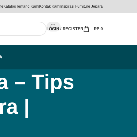
me
Katalog
Tentang Kami
Kontak Kami
Inspirasi Furniture Jepara
LOGIN / REGISTER
RP
0
A
a – Tips
a |