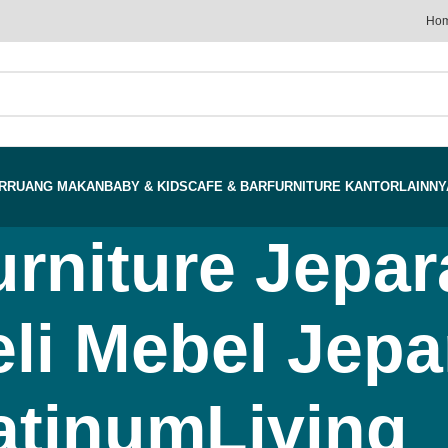
Ho
R
RUANG MAKAN
BABY & KIDS
CAFE & BAR
FURNITURE KANTOR
LAINNY
urniture Jepar
i Mebel Jepar
atinumLiving