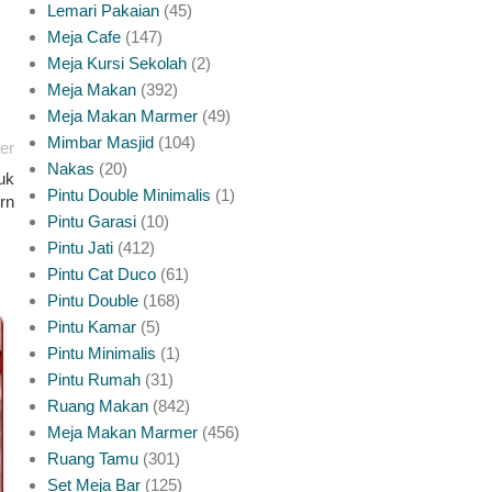
Lemari Pakaian
45
Meja Cafe
147
Meja Kursi Sekolah
2
Meja Makan
392
Meja Makan Marmer
49
Mimbar Masjid
104
er
Nakas
20
uk
Pintu Double Minimalis
1
rn
Pintu Garasi
10
Pintu Jati
412
Pintu Cat Duco
61
Pintu Double
168
Pintu Kamar
5
INSPIRASI PINTU JATI JEPARA
Pintu Minimalis
1
Meja Makan Marmer Rangka Jati Yang
Pintu Rumah
31
Perlu Anda Ketahui
Ruang Makan
842
Meja Makan Marmer
456
0
Posted by
platinumliving Furniture Jepara
Ruang Tamu
301
Set Meja Bar
125