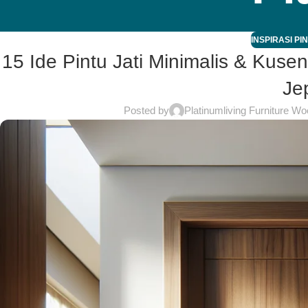
INSPIRASI PI
15 Ide Pintu Jati Minimalis & Kusen
Je
Posted by
Platinumliving Furniture Wo