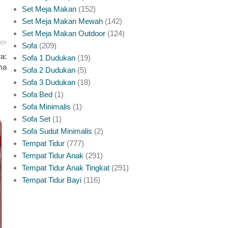
Set Meja Makan
152
Set Meja Makan Mewah
142
Set Meja Makan Outdoor
124
er
Sofa
209
a:
Sofa 1 Dudukan
19
ma
Sofa 2 Dudukan
5
Sofa 3 Dudukan
18
Sofa Bed
1
Sofa Minimalis
1
Sofa Set
1
INSPIRASI PINTU JATI JEPARA
Sofa Sudut Minimalis
2
Meja Makan Marmer Rangka Jati Yang
Tempat Tidur
777
Tempat Tidur Anak
291
Perlu Anda Ketahui
Tempat Tidur Anak Tingkat
291
Tempat Tidur Bayi
116
0
Posted by
platinumliving Furniture Jepara
Meja makan marmer dengan rangka kayu jati jadi salah
satu kombinasi paling dicari untuk ruang makan yang ingin