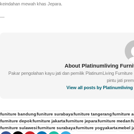
keindahan mewah khas Jepara.
—
About Platinumliving Furn
Pakar pengolahan kayu jati dan pemilik PlatinumLiving Furnitur
pintu jati pre
View all posts by Platinumlivin
funiture bandung
funiture surabaya
funiture tangerang
furniture 
furniture depok
furniture jakarta
furniture jepara
furniture medan
f
furniture sulawesi
furniture surabaya
furniture yogyakarta
mebel ja