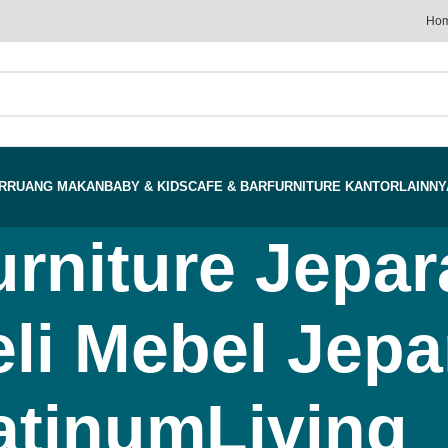
Ho
R
RUANG MAKAN
BABY & KIDS
CAFE & BAR
FURNITURE KANTOR
LAINNY
urniture Jepar
i Mebel Jepar
atinumLiving