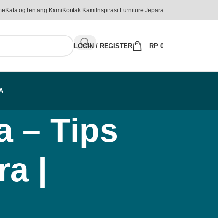
me
Katalog
Tentang Kami
Kontak Kami
Inspirasi Furniture Jepara
LOGIN / REGISTER
RP
0
A
a – Tips
a |