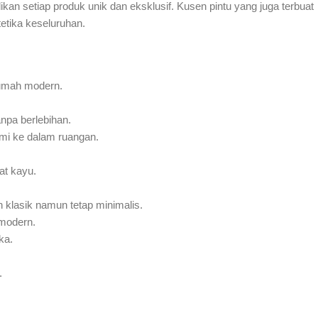
ikan setiap produk unik dan eksklusif. Kusen pintu yang juga terbuat
tetika keseluruhan.
 rumah modern.
anpa berlebihan.
mi ke dalam ruangan.
at kayu.
 klasik namun tetap minimalis.
 modern.
ka.
.