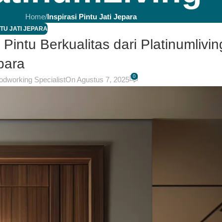
Home
/
Inspirasi Pintu Jati Jepara
NTU JATI JEPARA
 Pintu Berkualitas dari Platinumlivin
para
0
odworking Specialist
On Agustus 7, 2025