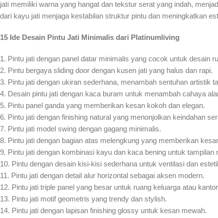
jati memiliki warna yang hangat dan tekstur serat yang indah, menjad
dari kayu jati menjaga kestabilan struktur pintu dan meningkatkan es
15 Ide Desain Pintu Jati Minimalis dari Platinumliving
1. Pintu jati dengan panel datar minimalis yang cocok untuk desain
2. Pintu bergaya sliding door dengan kusen jati yang halus dan rapi.
3. Pintu jati dengan ukiran sederhana, menambah sentuhan artistik t
4. Desain pintu jati dengan kaca buram untuk menambah cahaya ala
5. Pintu panel ganda yang memberikan kesan kokoh dan elegan.
6. Pintu jati dengan finishing natural yang menonjolkan keindahan ser
7. Pintu jati model swing dengan gagang minimalis.
8. Pintu jati dengan bagian atas melengkung yang memberikan kesan
9. Pintu jati dengan kombinasi kayu dan kaca bening untuk tampilan
10. Pintu dengan desain kisi-kisi sederhana untuk ventilasi dan esteti
11. Pintu jati dengan detail alur horizontal sebagai aksen modern.
12. Pintu jati triple panel yang besar untuk ruang keluarga atau kantor
13. Pintu jati motif geometris yang trendy dan stylish.
14. Pintu jati dengan lapisan finishing glossy untuk kesan mewah.