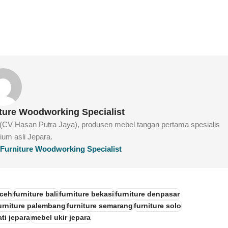
iture Woodworking Specialist
e (CV Hasan Putra Jaya), produsen mebel tangan pertama spesialis
mium asli Jepara.
g Furniture Woodworking Specialist
aceh
furniture bali
furniture bekasi
furniture denpasar
urniture palembang
furniture semarang
furniture solo
ti jepara
mebel ukir jepara