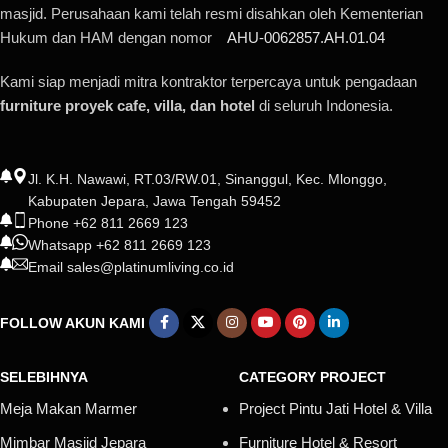
masjid. Perusahaan kami telah resmi disahkan oleh Kementerian
Hukum dan HAM dengan nomor
AHU-0062857.AH.01.04
Kami siap menjadi mitra kontraktor terpercaya untuk pengadaan
furniture proyek cafe, villa, dan hotel
di seluruh Indonesia.
Jl. K.H. Nawawi, RT.03/RW.01, Sinanggul, Kec. Mlonggo,
Kabupaten Jepara, Jawa Tengah 59452
Phone +62 811 2669 123
Whatsapp +62 811 2669 123
Email sales@platinumliving.co.id
FOLLOW AKUN KAMI
SELEBIHNYA
CATEGORY PROJECT
Meja Makan Marmer
Project Pintu Jati Hotel & Villa
Mimbar Masjid Jepara
Furniture Hotel & Resort