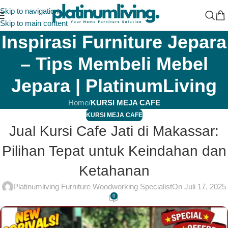
Skip to navigation
Skip to main content
Inspirasi Furniture Jepara
– Tips Membeli Mebel
Jepara | PlatinumLiving
Home
/
KURSI MEJA CAFE
KURSI MEJA CAFE
Jual Kursi Cafe Jati di Makassar:
Pilihan Tepat untuk Keindahan dan
Ketahanan
Platinumliving Furniture Woodworking Specialist
On Juli 17, 2025
0