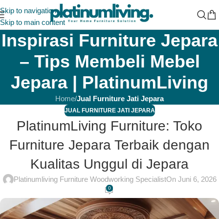
Skip to navigation
Skip to main content
Inspirasi Furniture Jepara
– Tips Membeli Mebel
Jepara | PlatinumLiving
Home
/
Jual Furniture Jati Jepara
JUAL FURNITURE JATI JEPARA
PlatinumLiving Furniture: Toko
Furniture Jepara Terbaik dengan
Kualitas Unggul di Jepara
Platinumliving Furniture Woodworking Specialist
On Juni 6, 2026
0