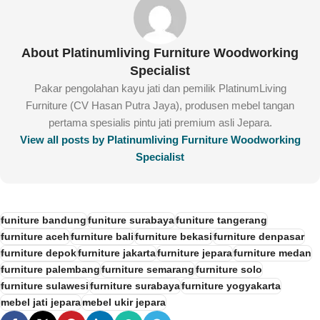
About Platinumliving Furniture Woodworking
Specialist
Pakar pengolahan kayu jati dan pemilik PlatinumLiving
Furniture (CV Hasan Putra Jaya), produsen mebel tangan
pertama spesialis pintu jati premium asli Jepara.
View all posts by Platinumliving Furniture Woodworking
Specialist
funiture bandung
funiture surabaya
funiture tangerang
furniture aceh
furniture bali
furniture bekasi
furniture denpasar
furniture depok
furniture jakarta
furniture jepara
furniture medan
furniture palembang
furniture semarang
furniture solo
furniture sulawesi
furniture surabaya
furniture yogyakarta
mebel jati jepara
mebel ukir jepara