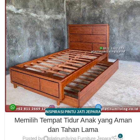
INSPIRASI PINTU JATI JEPARA
Memilih Tempat Tidur Anak yang Aman
dan Tahan Lama
0
Posted by
platinumliving Furniture Jepara