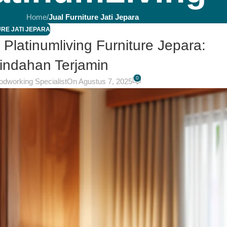
Home
/
Jual Furniture Jati Jepara
RE JATI JEPARA
 Platinumliving Furniture Jepara:
indahan Terjamin
0
odworking Specialist
On Agustus 7, 2025