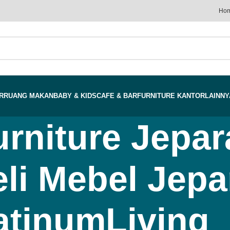
Ho
R
RUANG MAKAN
BABY & KIDS
CAFE & BAR
FURNITURE KANTOR
LAINNY
urniture Jepar
i Mebel Jepar
atinumLiving