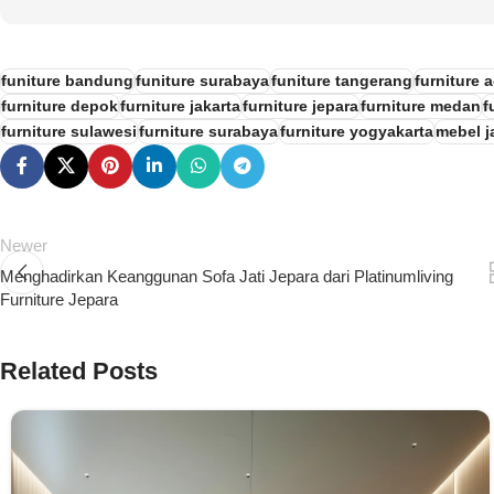
funiture bandung
funiture surabaya
funiture tangerang
furniture 
furniture depok
furniture jakarta
furniture jepara
furniture medan
f
furniture sulawesi
furniture surabaya
furniture yogyakarta
mebel ja
Newer
Menghadirkan Keanggunan Sofa Jati Jepara dari Platinumliving
Furniture Jepara
Related Posts