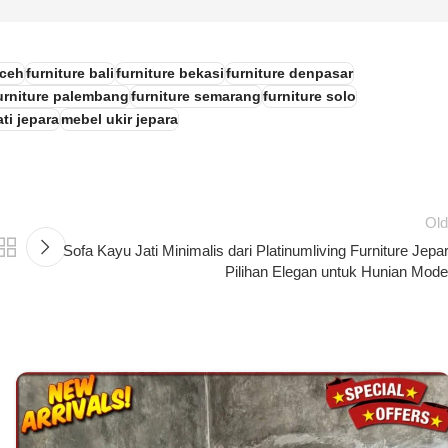
aceh
furniture bali
furniture bekasi
furniture denpasar
urniture palembang
furniture semarang
furniture solo
ti jepara
mebel ukir jepara
Old
Sofa Kayu Jati Minimalis dari Platinumliving Furniture Jepa
Pilihan Elegan untuk Hunian Mode