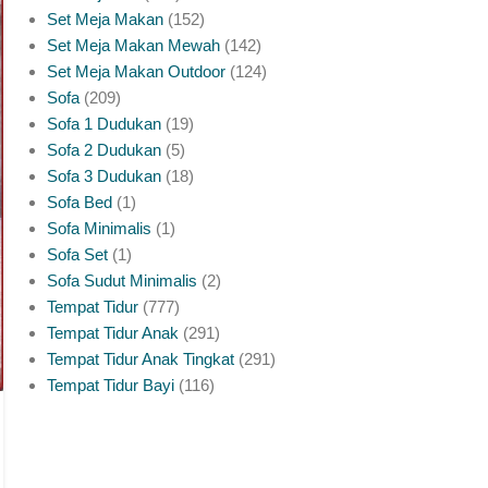
Perlu Anda Ketahui
Set Meja Makan
152
Set Meja Makan Mewah
142
0
Posted by
platinumliving Furniture Jepara
Set Meja Makan Outdoor
124
Sofa
209
Meja makan marmer dengan rangka kayu jati jadi salah
Sofa 1 Dudukan
19
satu kombinasi paling dicari untuk ruang makan yang ingin
Sofa 2 Dudukan
5
tampil lebih mewah diban...
Sofa 3 Dudukan
18
CONTINUE READING
Sofa Bed
1
Sofa Minimalis
1
Sofa Set
1
Sofa Sudut Minimalis
2
Tempat Tidur
777
Tempat Tidur Anak
291
Tempat Tidur Anak Tingkat
291
Tempat Tidur Bayi
116