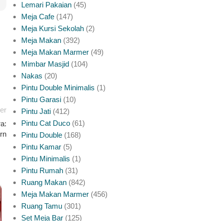
Lemari Pakaian
45
Meja Cafe
147
Meja Kursi Sekolah
2
Meja Makan
392
Meja Makan Marmer
49
Mimbar Masjid
104
Nakas
20
Pintu Double Minimalis
1
Pintu Garasi
10
er
Pintu Jati
412
Pintu Cat Duco
61
ra:
rn
Pintu Double
168
Pintu Kamar
5
Pintu Minimalis
1
Pintu Rumah
31
Ruang Makan
842
Meja Makan Marmer
456
INSPIRASI PINTU JATI JEPARA
Ruang Tamu
301
Meja Makan Marmer Rangka Jati Yang
Set Meja Bar
125