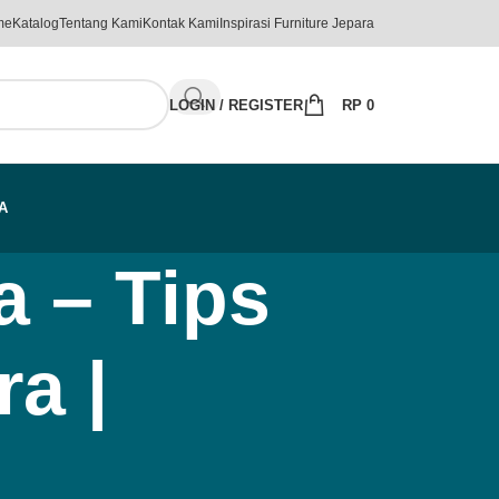
me
Katalog
Tentang Kami
Kontak Kami
Inspirasi Furniture Jepara
LOGIN / REGISTER
RP
0
A
a – Tips
a |