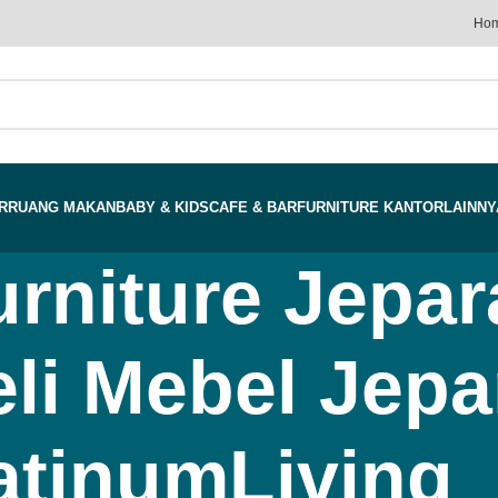
Ho
R
RUANG MAKAN
BABY & KIDS
CAFE & BAR
FURNITURE KANTOR
LAINNY
urniture Jepar
i Mebel Jepar
atinumLiving