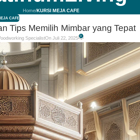
Home
/
KURSI MEJA CAFE
MEJA CAFE
an Tips Memilih Mimbar yang Tepat
0
Woodworking Specialist
On Juli 22, 2025