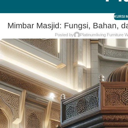
KURSI 
Mimbar Masjid: Fungsi, Bahan, d
Posted by
Platinumliving Furniture 