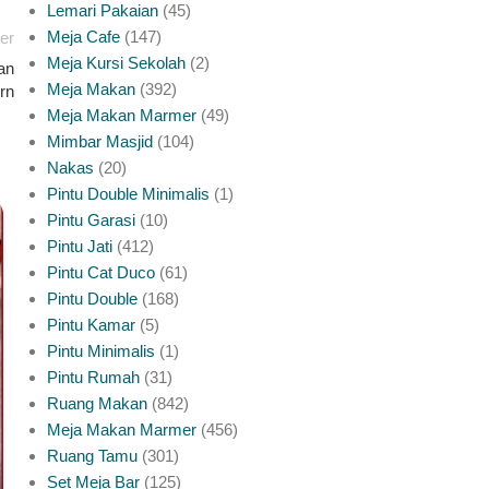
Lemari Pakaian
45
Meja Cafe
147
er
Meja Kursi Sekolah
2
an
Meja Makan
392
rn
Meja Makan Marmer
49
Mimbar Masjid
104
Nakas
20
Pintu Double Minimalis
1
Pintu Garasi
10
INSPIRASI PINTU JATI JEPARA
Pintu Jati
412
Meja Makan Marmer Rangka Jati Yang
Pintu Cat Duco
61
Perlu Anda Ketahui
Pintu Double
168
Pintu Kamar
5
0
Posted by
platinumliving Furniture Jepara
Pintu Minimalis
1
Pintu Rumah
31
Meja makan marmer dengan rangka kayu jati jadi salah
Ruang Makan
842
satu kombinasi paling dicari untuk ruang makan yang ingin
Meja Makan Marmer
456
tampil lebih mewah diban...
Ruang Tamu
301
CONTINUE READING
Set Meja Bar
125