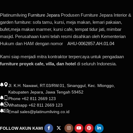
Platinumliving
Furniture Jepara
Produsen Furniture Jepara Interior &
garden furniture: sofa tamu, kursi, meja makan, lemari pakaian,
bufet,meja makan marmer, kursi cafe, tempat tidur jati, mimbar
masjid. Perusahaan kami telah resmi disahkan oleh Kementerian
Hukum dan HAM dengan nomor
AHU-0062857.AH.01.04
Kami siap menjadi mitra kontraktor terpercaya untuk pengadaan
furniture proyek cafe, villa, dan hotel
di seluruh Indonesia.
Jl. K.H. Nawawi, RT.03/RW.01, Sinanggul, Kec. Mlonggo,
Kabupaten Jepara, Jawa Tengah 59452
Phone +62 811 2669 123
Whatsapp +62 811 2669 123
Email sales@platinumliving.co.id
FOLLOW AKUN KAMI