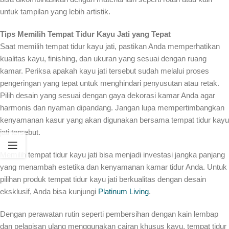
untuk tampilan yang lebih artistik.
Tips Memilih Tempat Tidur Kayu Jati yang Tepat
Saat memilih tempat tidur kayu jati, pastikan Anda memperhatikan
kualitas kayu, finishing, dan ukuran yang sesuai dengan ruang
kamar. Periksa apakah kayu jati tersebut sudah melalui proses
pengeringan yang tepat untuk menghindari penyusutan atau retak.
Pilih desain yang sesuai dengan gaya dekorasi kamar Anda agar
harmonis dan nyaman dipandang. Jangan lupa mempertimbangkan
kenyamanan kasur yang akan digunakan bersama tempat tidur kayu
jati tersebut.
Memilih tempat tidur kayu jati bisa menjadi investasi jangka panjang
yang menambah estetika dan kenyamanan kamar tidur Anda. Untuk
pilihan produk tempat tidur kayu jati berkualitas dengan desain
eksklusif, Anda bisa kunjungi
Platinum Living
.
Dengan perawatan rutin seperti pembersihan dengan kain lembap
dan pelapisan ulang menggunakan cairan khusus kayu, tempat tidur