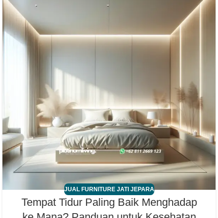
JUAL FURNITURE JATI JEPARA
Tempat Tidur Paling Baik Menghadap
ke Mana? Panduan untuk Kesehatan