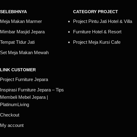
SELEBIHNYA
CATEGORY PROJECT
Meja Makan Marmer
Project Pintu Jati Hotel & Villa
Mimbar Masjid Jepara
Furniture Hotel & Resort
Tempat TIdur Jati
Project Meja Kursi Cafe
Set Meja Makan Mewah
LINK CUSTOMER
Project Furniture Jepara
Inspirasi Furniture Jepara – Tips
Membeli Mebel Jepara |
PlatinumLiving
Checkout
My account