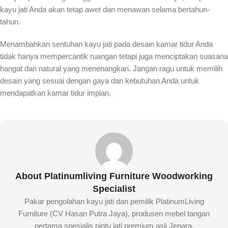
kayu jati Anda akan tetap awet dan menawan selama bertahun-
tahun.
Menambahkan sentuhan kayu jati pada desain kamar tidur Anda
tidak hanya mempercantik ruangan tetapi juga menciptakan suasana
hangat dan natural yang menenangkan. Jangan ragu untuk memilih
desain yang sesuai dengan gaya dan kebutuhan Anda untuk
mendapatkan kamar tidur impian.
About Platinumliving Furniture Woodworking
Specialist
Pakar pengolahan kayu jati dan pemilik PlatinumLiving
Furniture (CV Hasan Putra Jaya), produsen mebel tangan
pertama spesialis pintu jati premium asli Jepara.