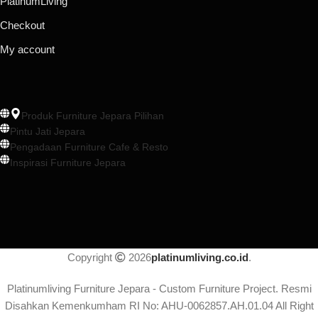
PlatinumLiving
Checkout
My account
Produk Furniture Jepara Pilihan
Pintu Jati Jepara
Pengadaan Furniture Cafe & Resto
Inspirasi Furniture Jepara
Copyright
2026
platinumliving.co.id
.
Platinumliving Furniture Jepara - Custom Furniture Project. Resmi
Disahkan Kemenkumham RI No: AHU-0062857.AH.01.04 All Right