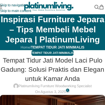
Skip to navigation
Skip to main content
Inspirasi Furniture Jepara
– Tips Membeli Mebel
Jepara | PlatinumLiving
Home
/
TEMPAT TIDUR JATI MINIMALIS
TEMPAT TIDUR JATI MINIMALIS
Tempat Tidur Jati Model Laci Pulo
Gadung: Solusi Praktis dan Elegan
untuk Kamar Anda
Platinumliving Furniture Woodworking Specialist
0
On Agustus 3, 2025