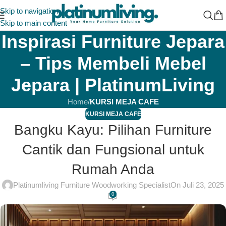
Skip to navigation
Skip to main content
Inspirasi Furniture Jepara
– Tips Membeli Mebel
Jepara | PlatinumLiving
Home
/
KURSI MEJA CAFE
KURSI MEJA CAFE
Bangku Kayu: Pilihan Furniture
Cantik dan Fungsional untuk
Rumah Anda
Platinumliving Furniture Woodworking Specialist
On Juli 23, 2025
0