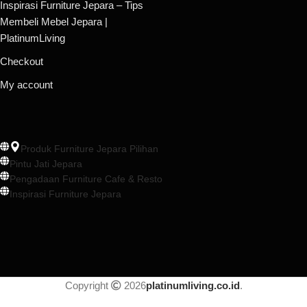
Inspirasi Furniture Jepara – Tips
Membeli Mebel Jepara |
PlatinumLiving
Checkout
My account
Produk Furniture Jepara Pilihan
Pintu Jati Jepara
Pengadaan Furniture Cafe & Resto
Inspirasi Furniture Jepara
Copyright
2026
platinumliving.co.id
.