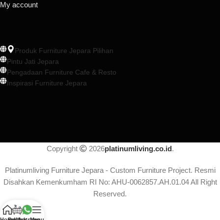
My account
Produk Furniture Jepara Pilihan
Pintu Jati Jepara
Pengadaan Furniture Cafe & Resto
Inspirasi Furniture Jepara
Copyright
2026
platinumliving.co.id
.
Platinumliving Furniture Jepara - Custom Furniture Project. Resmi
Disahkan Kemenkumham RI No: AHU-0062857.AH.01.04 All Right
Reserved.
Home
Produk
Whatsapp
Menu