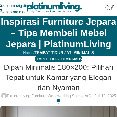
Skip to navigation
Skip to main content
Inspirasi Furniture Jepara
– Tips Membeli Mebel
Jepara | PlatinumLiving
Home
/
TEMPAT TIDUR JATI MINIMALIS
TEMPAT TIDUR JATI MINIMALIS
Dipan Minimalis 180×200: Pilihan
Tepat untuk Kamar yang Elegan
dan Nyaman
Platinumliving Furniture Woodworking Specialist
On Juli 12, 2025
0