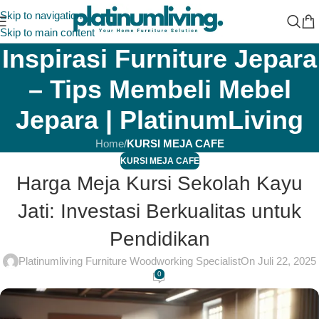
Skip to navigation
Skip to main content
Inspirasi Furniture Jepara
– Tips Membeli Mebel
Jepara | PlatinumLiving
Home
/
KURSI MEJA CAFE
KURSI MEJA CAFE
Harga Meja Kursi Sekolah Kayu
Jati: Investasi Berkualitas untuk
Pendidikan
Platinumliving Furniture Woodworking Specialist
On Juli 22, 2025
0